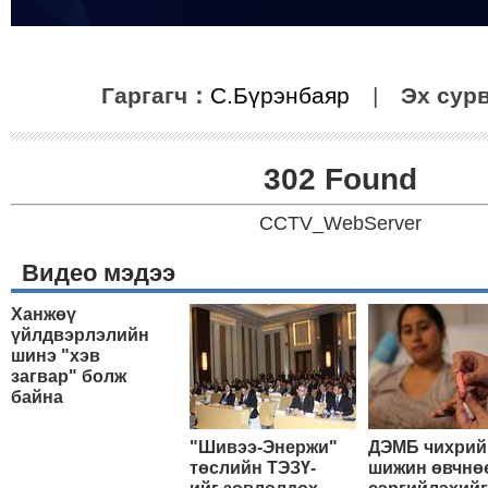
Гаргагч：
С.Бүрэнбаяр
|
Эх сур
302 Found
CCTV_WebServer
Видео мэдээ
Ханжөү
үйлдвэрлэлийн
шинэ "хэв
загвар" болж
байна
"Шивээ-Энержи"
ДЭМБ чихрий
төслийн ТЭЗҮ-
шижин өвчнө