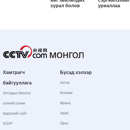
ийг зөвлөлдөх
сэргийлэхийг
хурал болов
уриаллаа
Хамтрагч
Бусад хэлээр
байгууллага
Англи
Испани
Хятадын Монгол
Франц
хэлний сонин
Араб
мэдээний сайт
Орос
ХОУР