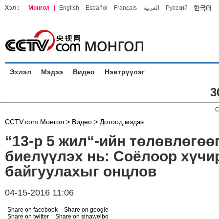
Хэл :
Монгол
|
English
Español
Français
العربية
Русский
Эхлэл
Мэдээ
Видео
Нэвтрүүлэг
3
C
CCTV.com Монгол >
Видео
>
Дотоод мэдээ
“13-р 5 жил“-ийн төлөвлөгөө
биелүүлэх нь: Соёлоор хүчи
байгуулахыг онцлов
04-15-2016 11:06
Share on facebook
Share on google
Share on twitter
Share on sinaweibo