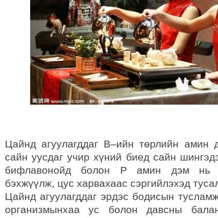
Цайнд агуулагддаг В–ийн төрлийн амин 
сайн уусдаг учир хүний биед сайн шингэд
бифлавонойд болон Р амин дэм нь 
бэхжүүлж, цус харвахаас сэргийлэхэд туса
Цайнд агуулагддаг эрдэс бодисын тусламж
организмынхаа ус болон давсны балан