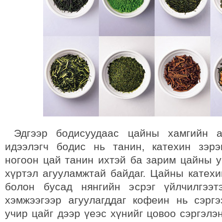
Эдгээр бодисуудаас цайны хамгийн а
идээлэгч бодис нь танин, катехин зэр
ногоон цай танин ихтэй ба зарим цайны у
хүртэл агууламжтай байдаг. Цайны катехи
болон бусад нянгийн эсрэг үйлчилгээт
хэмжээгээр агуулагддаг кофеин нь сэргэ
учир цайг дээр үеэс хүнийг цовоо сэргэлэ