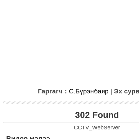
Гаргагч：
С.Бүрэнбаяр
|
Эх сур
302 Found
CCTV_WebServer
Видео мэдээ