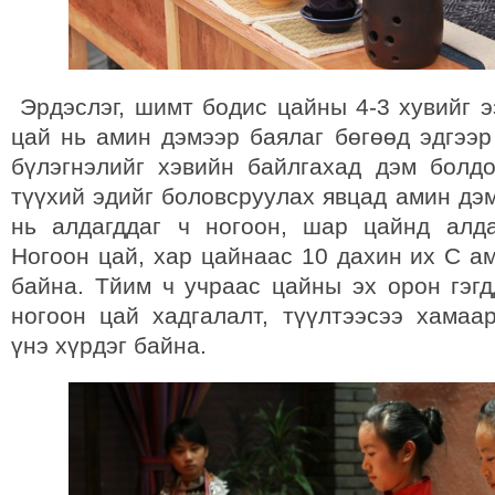
Эрдэслэг, шимт бодис цайны 4-3 хувийг э
цай нь амин дэмээр баялаг бөгөөд эдгээр
бүлэгнэлийг хэвийн байлгахад дэм болд
түүхий эдийг боловсруулах явцад амин дэ
нь алдагддаг ч ногоон, шар цайнд алда
Ногоон цай, хар цайнаас 10 дахин их С а
байна. Тйим ч учраас цайны эх орон гэгд
ногоон цай хадгалалт, түүлтээсээ хамаа
үнэ хүрдэг байна.