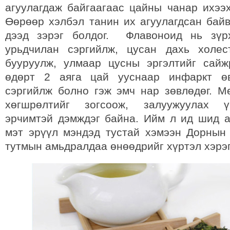
агуулагдаж байгаагаас цайны чанар ихээх
Өөрөөр хэлбэл танин их агуулагдсан бай
дээд зэрэг болдог. Флавоноид нь зүр
урьдчилан сэргийлж, цусан дахь холес
бууруулж, улмаар цусны эргэлтийг сайж
өдөрт 2 аяга цай ууснаар инфаркт ө
сэргийлж болно гэж эмч нар зөвлөдөг. М
хөгшрөлтийг зогсоож, залуужуулах ү
эрчимтэй дэмждэг байна. Ийм л ид шид а
мэт эрүүл мэндэд тустай хэмээн Дорнын
тутмын амьдралдаа өнөөдрийг хүртэл хэрэ