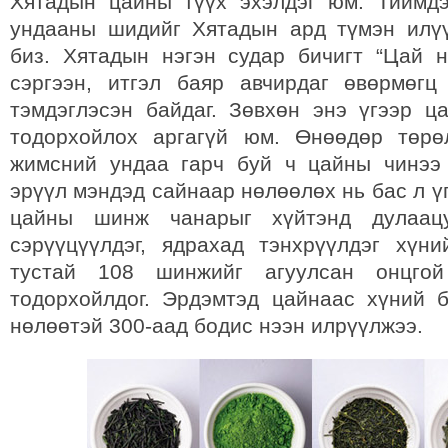
Хятадын цайны түүх эхэлдэг юм. Тиймд
ундааны шидийг Хятадын ард түмэн илү
биз. Хятадын нэгэн судар бичигт “Цай н
сэргээн, итгэл баяр авчирдаг өвөрмөг
тэмдэглэсэн байдаг. Зөвхөн энэ үгээр ц
тодорхойлох аргагүй юм. Өнөөдөр төрө
жимсний ундаа гарч буй ч цайны чинээ
эрүүл мэндэд сайнаар нөлөөлөх нь бас л ү
цайны шинж чанарыг хүйтэнд дулаацу
сэрүүцүүлдэг, ядрахад тэнхрүүлдэг хүн
тустай 108 шинжийг агуулсан онцгой
тодорхойлдог. Эрдэмтэд цайнаас хүний 
нөлөөтэй 300-аад бодис нээн илрүүлжээ.