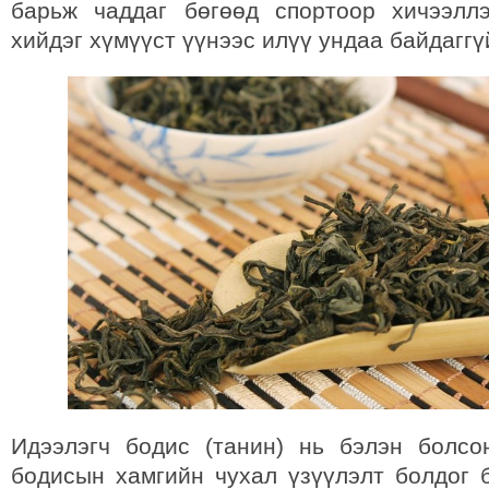
барьж чаддаг бөгөөд спортоор хичээлл
хийдэг хүмүүст үүнээс илүү ундаа байдаггү
Идээлэгч бодис (танин) нь бэлэн болс
бодисын хамгийн чухал үзүүлэлт болдог б