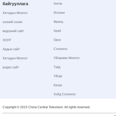
байгууллага
Англи
Испани
Хятадын Монгол
Франц
хэлний сонин
Араб
мэдээний сайт
Орос
ХОУР
Солонгос
Ардын сайт
Уйгаржин Монгол
Хятадын Монгол
Түвд
радио сайт
Уйгар
Казак
Хойд Солонгос
Copyright © 2015 China Central Television. All rights reserved.