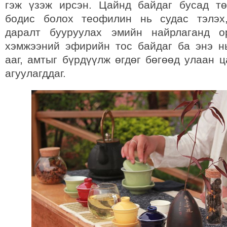
гэж үзэж ирсэн. Цайнд байдаг бусад т
бодис болох теофилин нь судас тэлэх
даралт бууруулах эмийн найрлаганд о
хэмжээний эфирийн тос байдаг ба энэ н
ааг, амтыг бүрдүүлж өгдөг бөгөөд улаан 
агуулагддаг.