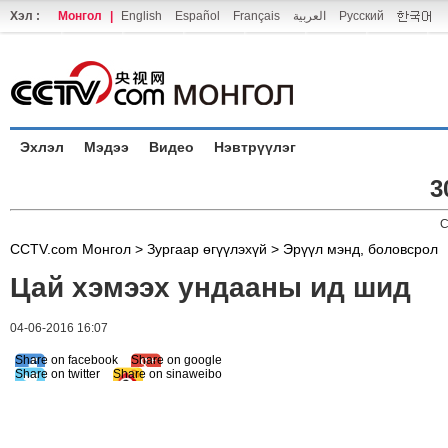
Хэл :
Монгол
|
English
Español
Français
العربية
Русский
Эхлэл
Мэдээ
Видео
Нэвтрүүлэг
3
C
CCTV.com Монгол >
Зургаар өгүүлэхүй
>
Эрүүл мэнд, боловсрол
Цай хэмээх ундааны ид шид
04-06-2016 16:07
Share on facebook
Share on google
Share on twitter
Share on sinaweibo