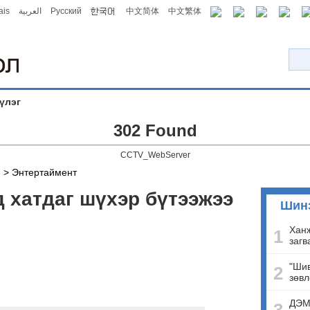
ais
العربية
Русский
中文简体
中文繁体
үлэг
302 Found
CCTV_WebServer
й
>
Энтертаймент
д хатдаг шүхэр бүтээжээ
Шин
Ханж
1
загв
"Шив
2
зөвл
ДЭМ