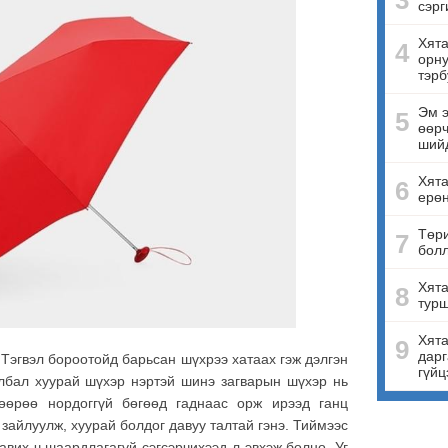
3
сэрг
Хята
4
орну
тэрб
Эм э
5
өөрч
ший
Хят
6
ерө
Төри
7
бол
Хята
8
турш
Хята
9
дарг
эгвэл бороотойд барьсан шүхрээ хатаах гэж дэлгэн
гүйц
улбал хуурай шүхэр нэртэй шинэ загварын шүхэр нь
өөрөө нордоггүй бөгөөд гаднаас орж ирээд ганц
 зайлуулж, хуурай болдог давуу талтай гэнэ. Тиймээс
тавих ч шаардлагагүй сэгсэрчихээд л эвхэж болно. Уг