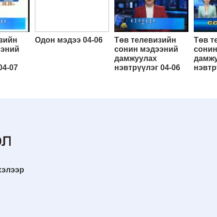
зийн
Одон мэдээ 04-06
Төв телевизийн
Төв т
ээний
сонин мэдээний
сонин
дамжуулах
дамж
04-07
нэвтрүүлэг 04-06
нэвтр
хэлээр