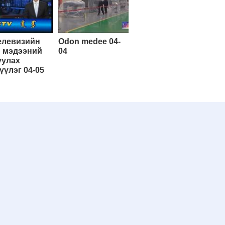
елевизийн
Odon medee 04-
 мэдээний
04
уулах
үүлэг 04-05
Эхэнд нь очих