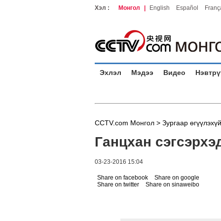
Хэл :
Монгол
|
English
Español
Franç
Эхлэл
Мэдээ
Видео
Нэвтрү
CCTV.com Монгол >
Зургаар өгүүлэхү
Ганцхан сэгсэрхэ
03-23-2016 15:04
Share on facebook
Share on google
Share on twitter
Share on sinaweibo