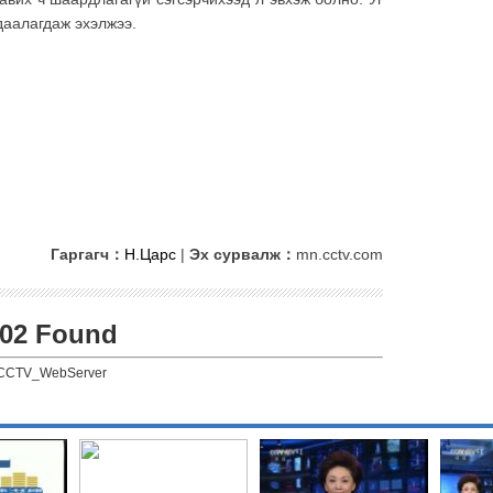
даалагдаж эхэлжээ.
Гаргагч：
Н.Царс
|
Эх сурвалж：
mn.cctv.com
02 Found
CCTV_WebServer