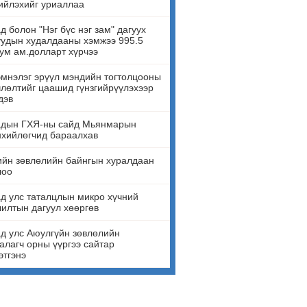
ийлэхийг уриаллаа
д болон "Нэг бүс нэг зам" дагуух
удын худалдааны хэмжээ 995.5
ум ам.долларт хүрчээ
мнэлэг эрүүл мэндийн тогтолцооны
лөлтийг цаашид гүнзгийрүүлэхээр
дэв
адын ГХЯ-ны сайд Мьянмарын
нхийлөгчид бараалхав
йн зөвлөлийн байнгын хуралдаан
лоо
д улс таталцлын микро хүчний
илтын дагуул хөөргөв
д улс Аюулгүйн зөвлөлийн
алагч орны үүргээ сайтар
этгэнэ