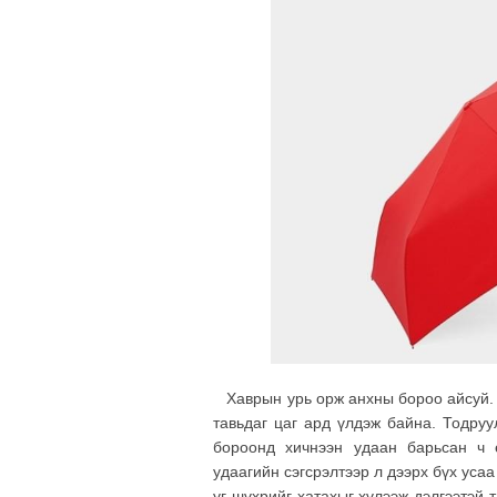
Хаврын урь орж анхны бороо айсуй. Т
тавьдаг цаг ард үлдэж байна. Тодру
бороонд хичнээн удаан барьсан ч 
удаагийн сэгсрэлтээр л дээрх бүх усаа
уг шүхрийг хатахыг хүлээж дэлгээтэй 