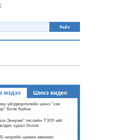
Хайх
э мэдээ
Шинэ видео
өү үйлдвэрлэлийн шинэ "хэв
ар" болж байна
ээ-Энержи" төслийн ТЭЗҮ-ийг
өлдөх хурал болов
Б чихрийн шижин өвчнөөс