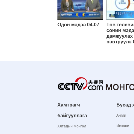
Одон мэдээ 04-07
Төв телеви
сонин мэд
дамжуулах
нэвтрүүлэ 
Хамтрагч
Бусад 
байгууллага
Англи
Испани
Хятадын Монгол