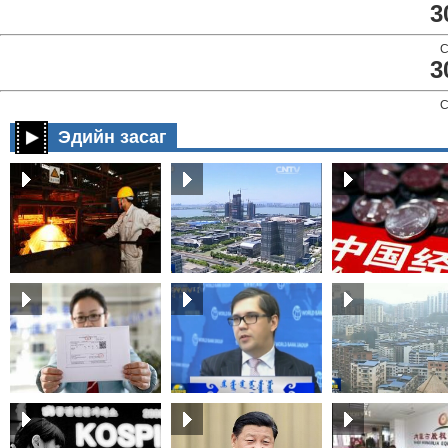
3
C
3
C
Эдийн засаг