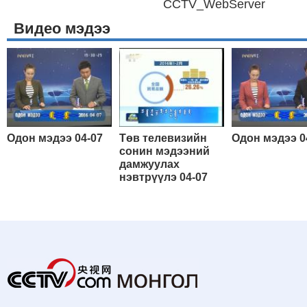
CCTV_WebServer
Видео мэдээ
Одон мэдээ 04-07
Төв телевизийн
Одон мэдээ 0
сонин мэдээний
дамжуулах
нэвтрүүлэ 04-07