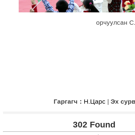
орчуулсан С. Бүр
Гаргагч：
Н.Царс
|
Эх сур
302 Found