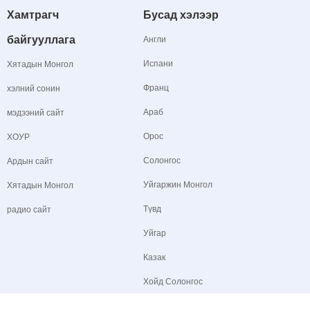
Хамтрагч
Бусад хэлээр
байгууллага
Англи
Испани
Хятадын Монгол
Франц
хэлний сонин
Араб
мэдээний сайт
Орос
ХОУР
Солонгос
Ардын сайт
Уйгаржин Монгол
Хятадын Монгол
Түвд
радио сайт
Уйгар
Казак
Хойд Солонгос