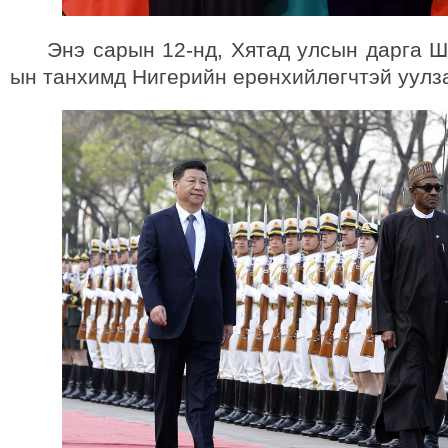
Энэ сарын 12-нд, Хятад улсын дарга Ш
ын танхимд Нигерийн ерөнхийлөгчтэй уулз