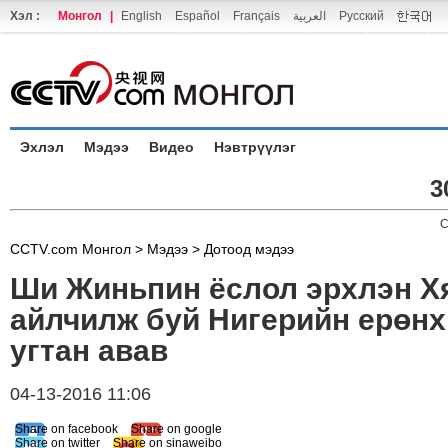
Хэл :
Монгол
|
English
Español
Français
العربية
Русский
Эхлэл
Мэдээ
Видео
Нэвтрүүлэг
3
C
CCTV.com Монгол >
Мэдээ
>
Дотоод мэдээ
Ши Жиньпин ёслол эрхлэн Х
айлчилж буй Нигерийн ерөнх
угтан авав
04-13-2016 11:06
Share on facebook
Share on google
Share on twitter
Share on sinaweibo