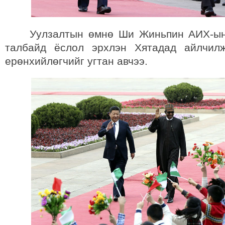
Уулзалтын өмнө Ши Жиньпин АИХ-ын 
талбайд ёслол эрхлэн Хятадад айлчил
ерөнхийлөгчийг угтан авчээ.