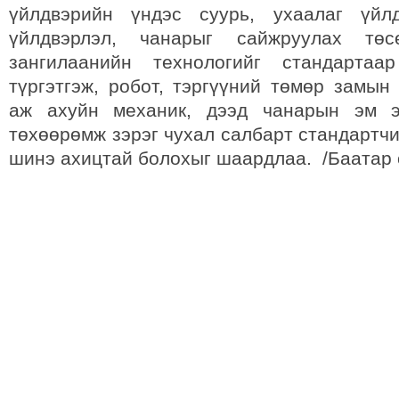
үйлдвэрийн үндэс суурь, ухаалаг үйлд
үйлдвэрлэл, чанарыг сайжруулах төс
зангилаанийн технологийг стандартаар
түргэтгэж, робот, тэргүүний төмөр замын
аж ахуйн механик, дээд чанарын эм э
төхөөрөмж зэрэг чухал салбарт стандартч
шинэ ахицтай болохыг шаардлаа. /Баатар 