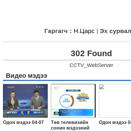
Гаргагч：
Н.Царс
|
Эх сурва
302 Found
CCTV_WebServer
Видео мэдээ
Одон мэдээ 04-07
Төв телевизийн
Одон мэдээ 0
сонин мэдээний