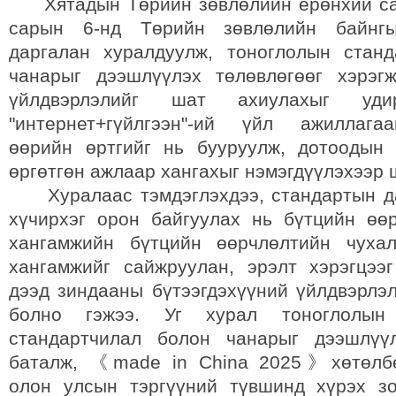
Хятадын Төрийн зөвлөлийн ерөнхий сай
сарын 6-нд Төрийн зөвлөлийн байнгы
даргалан хуралдуулж, тоноглолын стан
чанарыг дээшлүүлэх төлөвлөгөөг хэрэг
үйлдвэрлэлийг шат ахиулахыг уди
"интернет+гүйлгээн"-ий үйл ажиллага
өөрийн өртгийг нь бууруулж, дотоодын 
өргөтгөн ажлаар хангахыг нэмэгдүүлэхээр 
Хуралаас тэмдэглэхдээ, стандартын да
хүчирхэг орон байгуулах нь бүтцийн өөр
хангамжийн бүтцийн өөрчлөлтийн чухал
хангамжийг сайжруулан, эрэлт хэрэгцээг
дээд зиндааны бүтээгдэхүүний үйлдвэрлэл
болно гэжээ. Уг хурал тоноглолын 
стандартчилал болон чанарыг дээшлүүл
баталж, 《made in China 2025》хөтөлбө
олон улсын тэргүүний түвшинд хүрэх з