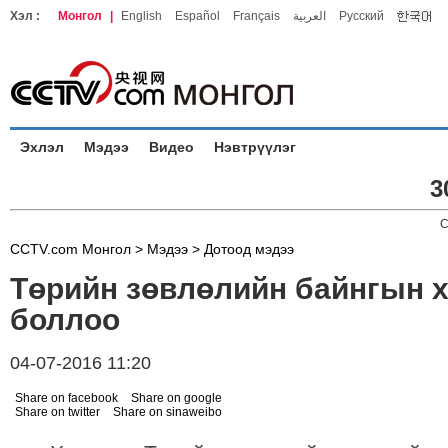
Хэл :
Монгол
|
English
Español
Français
العربية
Русский
Эхлэл
Мэдээ
Видео
Нэвтрүүлэг
3
C
CCTV.com Монгол >
Мэдээ
>
Дотоод мэдээ
Төрийн зөвлөлийн байнгын 
боллоо
04-07-2016 11:20
Share on facebook
Share on google
Share on twitter
Share on sinaweibo