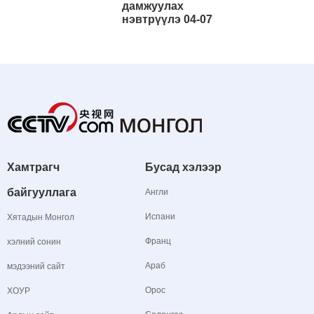
дамжуулах
нэвтрүүлэ 04-07
Хамтрагч
Бусад хэлээр
байгууллага
Англи
Испани
Хятадын Монгол
Франц
хэлний сонин
Араб
мэдээний сайт
Орос
ХОУР