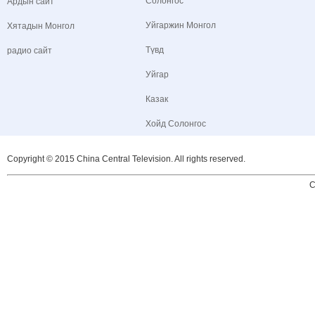
Солонгос
Ардын сайт
Уйгаржин Монгол
Хятадын Монгол
Түвд
радио сайт
Уйгар
Казак
Хойд Солонгос
Copyright © 2015 China Central Television. All rights reserved.
C