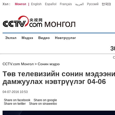
Хэл :
Монгол
|
English
Español
Français
العربية
Русский
Эхлэл
Мэдээ
Видео
Нэвтрүүлэг
3
C
CCTV.com Монгол >
Сонин мэдээ
Төв телевизийн сонин мэдээн
дамжуулах нэвтрүүлэг 04-06
04-07-2016 10:53
Share on facebook
Share on google
Share on twitter
Share on sinaweibo