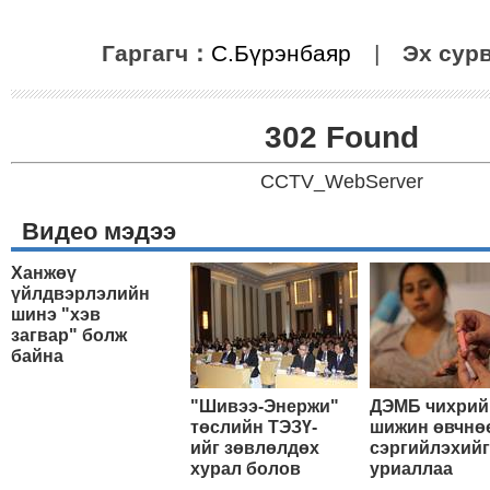
Гаргагч：
С.Бүрэнбаяр
|
Эх сур
302 Found
CCTV_WebServer
Видео мэдээ
Ханжөү
үйлдвэрлэлийн
шинэ "хэв
загвар" болж
байна
"Шивээ-Энержи"
ДЭМБ чихрий
төслийн ТЭЗҮ-
шижин өвчнө
ийг зөвлөлдөх
сэргийлэхийг
хурал болов
уриаллаа