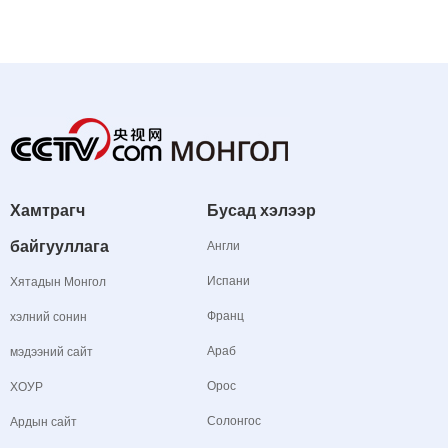
Хамтрагч
Бусад хэлээр
байгууллага
Англи
Испани
Хятадын Монгол
Франц
хэлний сонин
Араб
мэдээний сайт
Орос
ХОУР
Солонгос
Ардын сайт