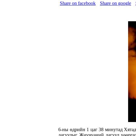
Share on facebook
Share on google
6-ны өдрийн 1 цаг 38 минутад Хята
дагуулыг Жиүчуаний дагуул хөөргөх