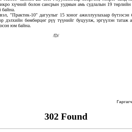
микро хүчний болон сансрын уудмын амь судлалын 19 төрлийн
 байна.
вэл, "Практик-10" дагуулыг 15 хоног ажиллуулахаар бүтээсэн
ор дэлхийн бөмбөрцөг рүү түүнийг буцуулж, эргүүлэн татаж
осон юм байна.
D/
Гаргаг
302 Found