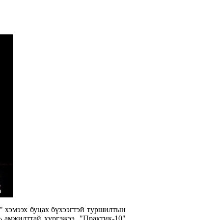
" хэмээх буцах бүхээгтэй туршилтын
ь амжилттай хүргэжээ. "Практик-10"