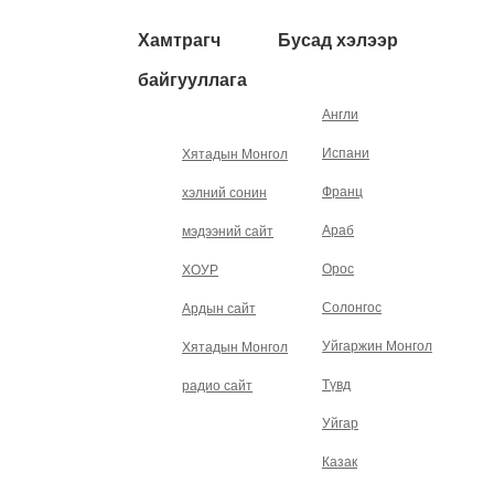
Хамтрагч
Бусад хэлээр
байгууллага
Англи
Испани
Хятадын Монгол
Франц
хэлний сонин
Араб
мэдээний сайт
Орос
ХОУР
Солонгос
Ардын сайт
Уйгаржин Монгол
Хятадын Монгол
Түвд
радио сайт
Уйгар
Казак