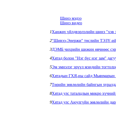
Шинэ мэдээ
Шинэ видео
1
Ханжөү үйлдвэрлэлийн шинэ "хэв з
2
"Шивээ-Энержи" төслийн ТЭЗҮ-ийг
3
ДЭМБ чихрийн шижин өвчнөөс сэр
4
Хятад болон "Нэг бүс нэг зам" даг
5
Эм эмнэлэг эрүүл мэндийн тогтол
6
Хятадын ГХЯ-ны сайд Мьянмарын 
7
Төрийн зөвлөлийн байнгын хуралд
8
Хятад улс таталцлын микро хүчний
9
Хятад улс Аюулгүйн зөвлөлийн дарг