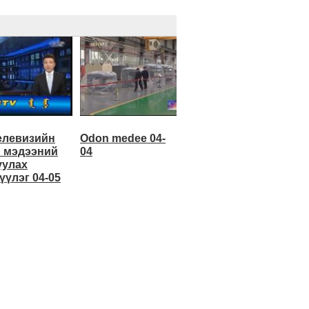
елевизийн
Odon medee 04-
 мэдээний
04
уулах
үүлэг 04-05
Эхэнд нь очих