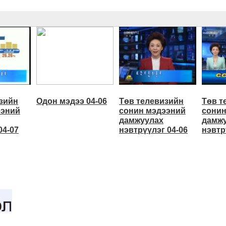
зийн
Одон мэдээ 04-06
Төв телевизийн
Төв т
ээний
сонин мэдээний
сонин
дамжуулах
дамж
04-07
нэвтрүүлэг 04-06
нэвтр