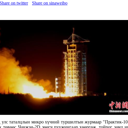
Share on twitter
Share on sinaweibo
д улс таталцлын микро хүчний туршилтын журмаар "Практик-10
 төвөөс Чанжэн-2D зөөгч пуужингаар хөөргөж, тойрог замд н