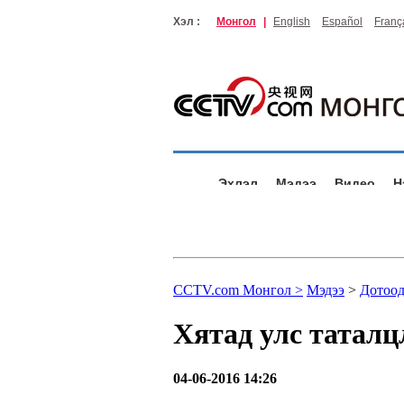
Хэл :
Монгол
|
English
Español
Franç
Эхлэл
Мэдээ
Видео
Н
CCTV.com Монгол >
Мэдээ
>
Дотоод
Хятад улс татал
04-06-2016 14:26