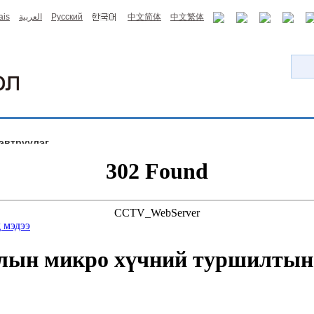
ais
العربية
Русский
中文简体
中文繁体
эвтрүүлэг
302 Found
CCTV_WebServer
 мэдээ
цлын микро хүчний туршилтын 