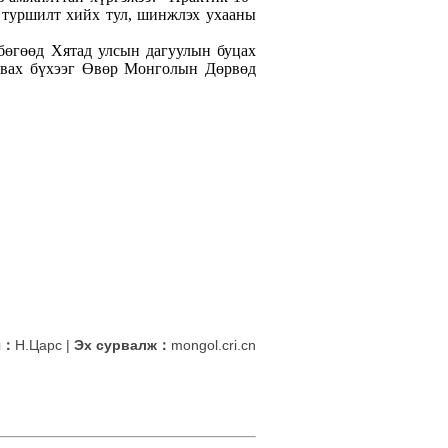
 туршилт хийх тул, шинжлэх ухааны
 бөгөөд Хятад улсын дагуулын буцах
 авах бүхээг Өвөр Монголын Дөрвөд
ч：
Н.Царс
|
Эх сурвалж：
mongol.cri.cn