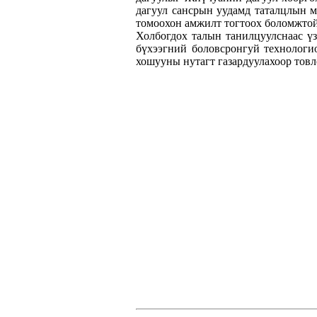
дагуул сансрын уудамд таталцлын 
томоохон амжилт тогтоох боломжтой
Холбогдох талын танилцуулснаас үз
бүхээгний боловсронгуй технологи
хошууны нутагт газардуулахоор товл
/