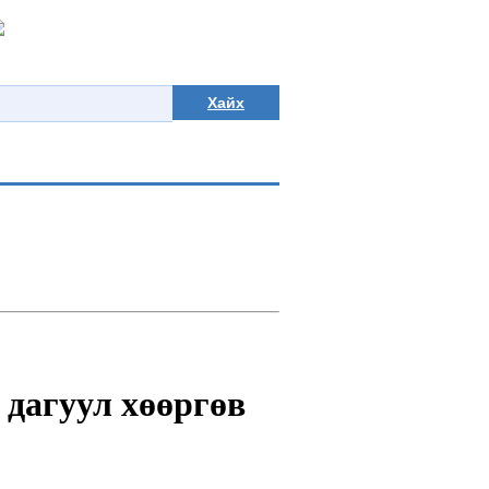
Хайх
дагуул хөөргөв