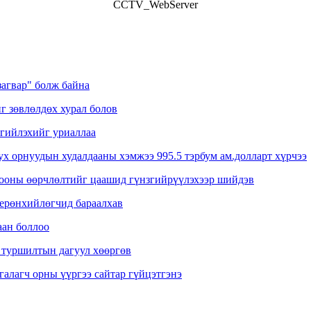
CCTV_WebServer
агвар" болж байна
 зөвлөлдөх хурал болов
гийлэхийг уриаллаа
уух орнуудын худалдааны хэмжээ 995.5 тэрбум ам.долларт хүрчээ
цооны өөрчлөлтийг цаашид гүнзгийрүүлэхээр шийдэв
ерөнхийлөгчид бараалхав
аан боллоо
 туршилтын дагуул хөөргөв
алагч орны үүргээ сайтар гүйцэтгэнэ