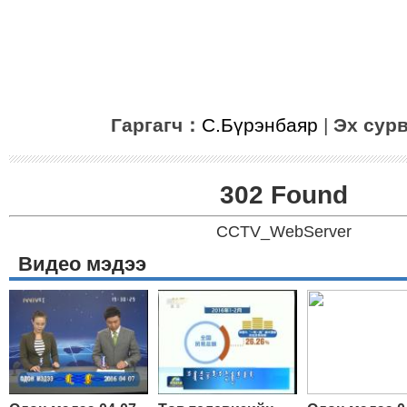
Гаргагч：
С.Бүрэнбаяр
|
Эх сур
302 Found
CCTV_WebServer
Видео мэдээ