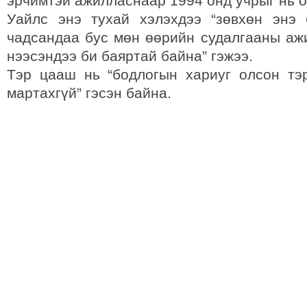
эрчимтэй ажилласнаар 1994 онд учрыг нь о
Уайлс энэ тухай хэлэхдээ “зөвхөн энэ
чадсандаа бус мөн өөрийн судалгааны аж
нээсэндээ би баяртай байна” гэжээ.
Тэр цааш нь “бодлогын хариуг олсон тэ
мартахгүй” гэсэн байна.