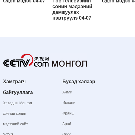
Одон мэдээ 04-07
Төв телевизийн
Одон мэдээ 0
сонин мэдээний
дамжуулах
нэвтрүүлэ 04-07
Хамтрагч
Бусад хэлээр
байгууллага
Англи
Испани
Хятадын Монгол
Франц
хэлний сонин
Араб
мэдээний сайт
Орос
ХОУР