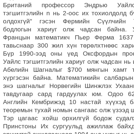
Британий профессор Эндрью Уайлс
тэгшитгэлийн n нь 2-оос их тохиолдолд б
олдохгүй” гэсэн Фермийн Сүүлчийн Т
бодлогын хариуг олж чадсан байна. У
Францын математикч Пьер Ферма 1637
тавьснаар 300 жил хүн төрөлхтнөөс хар
Бүр 1990-ээд оны үед Оксфордын про
Уайлс тэгшитгэлийн хариуг олж чадсан нь
Абелийн Шагналыг $700 мянгын хамт т
хүргэсэн байна. Математикийн салбарын
энэ шагналыг Норвегийн Шинжлэх Ухаан
тавдугаар сард гардуулах юм. Одоо 6
Английн Кембрижэд 10 настай хүүхэд б
теоремын тухай номын сангаас олж үзээд 
Тэр цагаас хойш орхилгүй бодож судал
Принстоны Их сургуульд ажиллаж байх