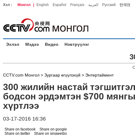
Хэл :
Монгол
|
English
Español
Français
العربية
Русский
Эхлэл
Мэдээ
Видео
Нэвтрүүлэг
3
C
CCTV.com Монгол >
Зургаар өгүүлэхүй
>
Энтертаймент
300 жилийн настай тэгшитгэ
бодсон эрдэмтэн $700 мянг
хүртлээ
03-17-2016 16:36
Share on facebook
Share on google
Share on twitter
Share on sinaweibo