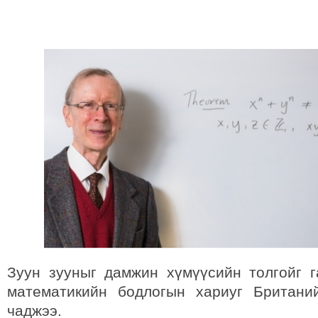
Зуун зууныг дамжин хүмүүсийн толгойг 
математикийн бодлогын хариуг Британи
чаджээ.