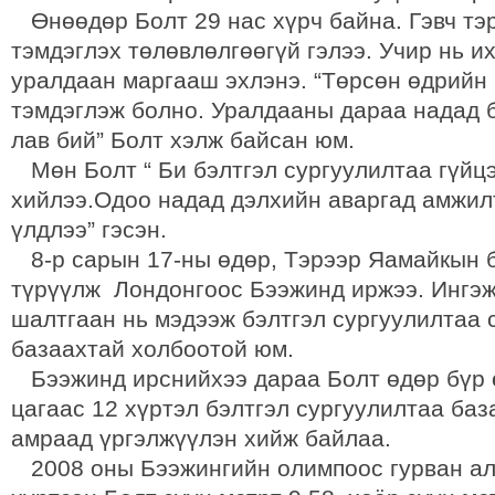
Өнөөдөр Болт 29 нас хүрч байна. Гэвч тэ
тэмдэглэх төлөвлөлгөөгүй гэлээ. Учир нь и
уралдаан маргааш эхлэнэ. “Төрсөн өдрийн 
тэмдэглэж болно. Уралдааны дараа надад б
лав бий” Болт хэлж байсан юм.
Мөн Болт “ Би бэлтгэл сургуулилтаа гүйц
хийлээ.Одоо надад дэлхийн аваргад амжилт
үлдлээ” гэсэн.
8-р сарын 17-ны өдөр, Тэрээр Яамайкын 
түрүүлж Лондонгоос Бээжинд иржээ. Ингэж
шалтгаан нь мэдээж бэлтгэл сургуулилтаа 
базаахтай холбоотой юм.
Бээжинд ирснийхээ дараа Болт өдөр бүр 
цагаас 12 хүртэл бэлтгэл сургуулилтаа баз
амраад үргэлжүүлэн хийж байлаа.
2008 оны Бээжингийн олимпоос гурван ал