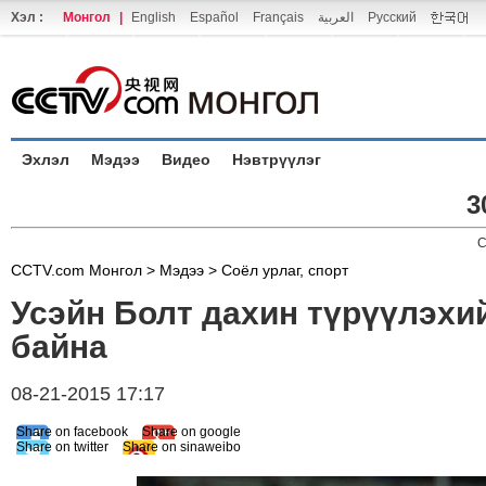
Хэл :
Монгол
|
English
Español
Français
العربية
Русский
Эхлэл
Мэдээ
Видео
Нэвтрүүлэг
3
C
CCTV.com Монгол >
Мэдээ
>
Соёл урлаг, спорт
Усэйн Болт дахин түрүүлэхий
байна
08-21-2015 17:17
Share on facebook
Share on google
Share on twitter
Share on sinaweibo