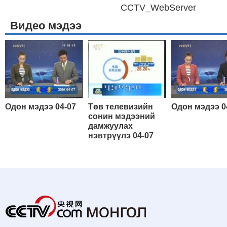
CCTV_WebServer
Видео мэдээ
Одон мэдээ 04-07
Төв телевизийн
Одон мэдээ 0
сонин мэдээний
дамжуулах
нэвтрүүлэ 04-07