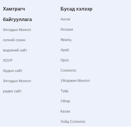
Хамтрагч
Бусад хэлээр
байгууллага
Англи
Испани
Хятадын Монгол
Франц
хэлний сонин
Араб
мэдээний сайт
Орос
ХОУР
Солонгос
Ардын сайт
Уйгаржин Монгол
Хятадын Монгол
Түвд
радио сайт
Уйгар
Казак
Хойд Солонгос