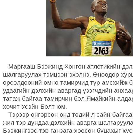
Маргааш Бээжинд Хөнгөн атлетикийн дэл
шалгаруулах тэмцээн эхэлнэ. Өнөөдөр хур
өрсөлдөөний өмнө тамирчид түр амсхийж б
удаагийн дэлхийн аваргад үзэгчдийн анхаа
татаж байгаа тамирчин бол Ямайкийн алдар
хочит Усэйн Болт юм.
Тэрээр өнгөрсөн онд төдий л сайн байгааг
жил тэр дундаа дэлхийн аварга шалгаруул
Бээжингээс тэр ганзага хоосон буцахыг хүс