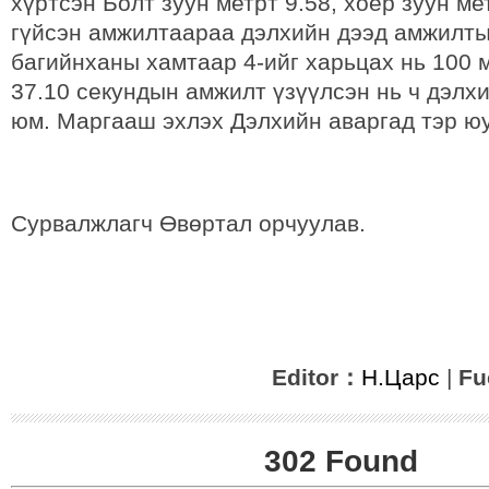
хүртсэн Болт зуун метрт 9.58, хоёр зуун ме
гүйсэн амжилтаараа дэлхийн дээд амжилты
багийнханы хамтаар 4-ийг харьцах нь 100 
37.10 секундын амжилт үзүүлсэн нь ч дэлх
юм. Маргааш эхлэх Дэлхийн аваргад тэр юу 
Сурвалжлагч Өвөртал орчуулав.
Editor：
Н.Царс
|
Fu
302 Found