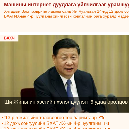
Машины интернет дуудлага үйлчилгээг урамшу
Хятадын Зам тээврийн яамны сайд Ян Чуаньтан 14-нд 12 дахь с
БХАТИХ-ын 4-р чуулганы хийлгэсэн хэвлэлийн бага хуралд мэдээ
БХХЧ
Ши Жиньпин хэсгийн хэлэлцүүлэгт 6 удаа оролцов
“13-р 5 жил”-ийн төлөвлөгөө тоо баримтаар
12 дахь сонгуулийн БХАТИХ-ын 4-р чуулганы