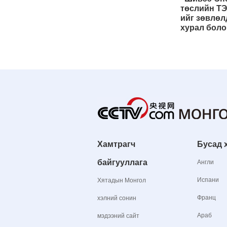
төслийн ТЭ
ийг зөвлөл
хурал боло
Хамтрагч
Бусад 
байгууллага
Англи
Испани
Хятадын Монгол
Франц
хэлний сонин
Араб
мэдээний сайт