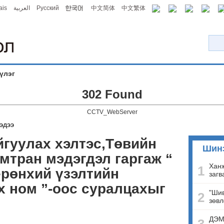
ais
العربية
Русский
中文简体
中文繁体
үлэг
302 Found
CCTV_WebServer
эдээ
йгуулах хэлтэс,Төвийн
Шин
мтран мэдэгдэл гаргаж “
Ханж
1
рөнхий үзэлтийн
загв
 ном ”-оос суралцахыг
"Шив
2
зөвл
ДЭМ