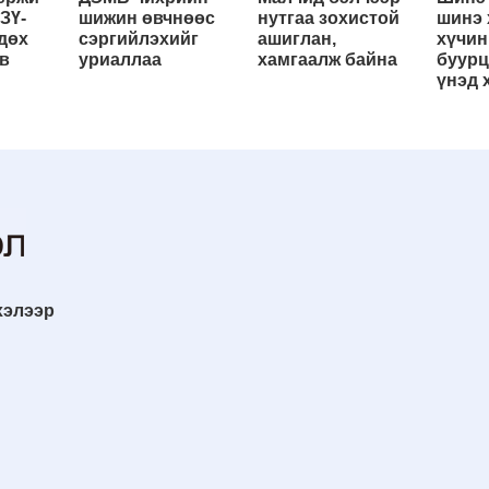
ЗҮ-
шижин өвчнөөс
нутгаа зохистой
шинэ 
дөх
сэргийлэхийг
ашиглан,
хүчин
в
уриаллаа
хамгаалж байна
буурц
үнэд 
хэлээр