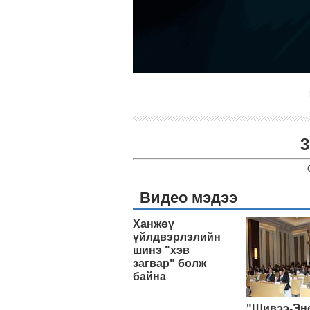
3
Видео мэдээ
Ханжөү
үйлдвэрлэлийн
шинэ "хэв
загвар" болж
байна
"Шивээ-Эн