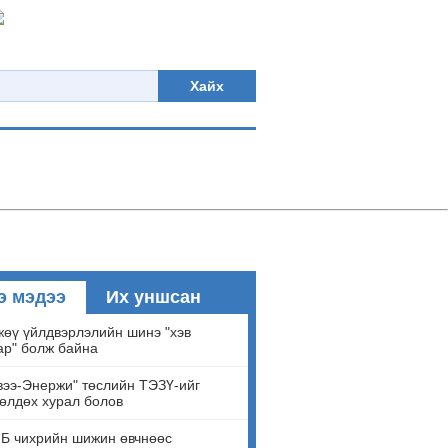
Хайх
э мэдээ
Их уншсан
өү үйлдвэрлэлийн шинэ "хэв
ар" болж байна
ээ-Энержи" төслийн ТЭЗҮ-ийг
өлдөх хурал болов
Б чихрийн шижин өвчнөөс