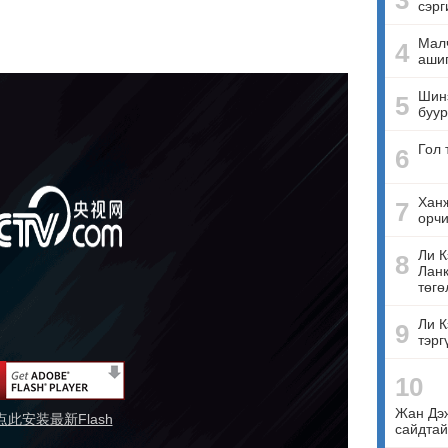
3
сэрг
Малч
4
ашиг
Шинэ
5
буур
Гол 
6
Ханж
7
орчи
Ли К
8
Ланк
төгө
Ли К
9
тэрг
10
Жан Дэ
点此安装最新Flash
сайдтай