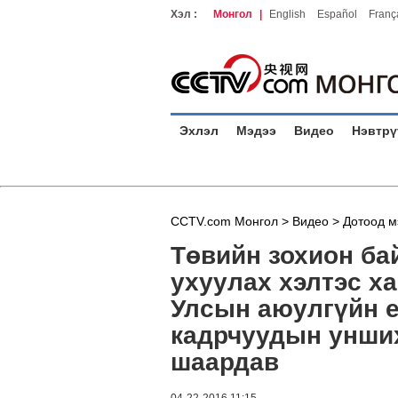
Хэл :
Монгол
|
English
Español
Franç
Эхлэл
Мэдээ
Видео
Нэвтрү
CCTV.com Монгол >
Видео
>
Дотоод м
Төвийн зохион ба
ухуулах хэлтэс ха
Улсын аюулгүйн е
кадрчуудын унших
шаардав