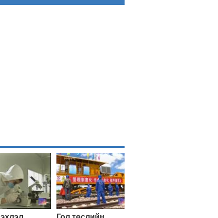
эхлэл,
Гол төслийн