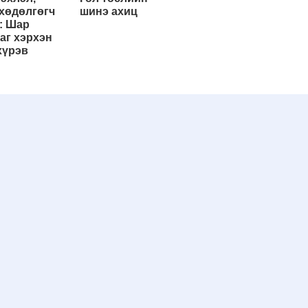
хөдөлгөгч
шинэ ахиц
: Шар
аг хэрхэн
хүрэв
Эхэнд нь очих