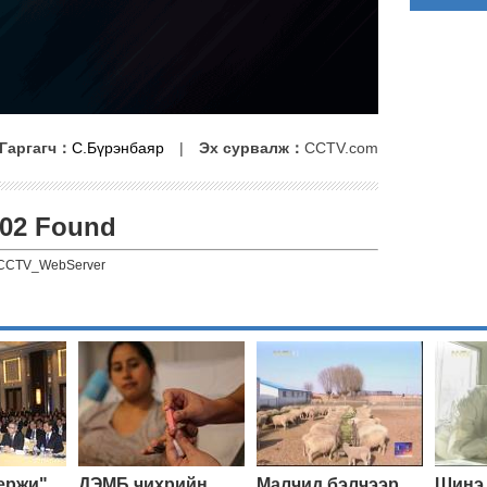
Гаргагч：
С.Бүрэнбаяр
|
Эх сурвалж：
CCTV.com
02 Found
CCTV_WebServer
ержи"
ДЭМБ чихрийн
Малчид бэлчээр
Шинэ 