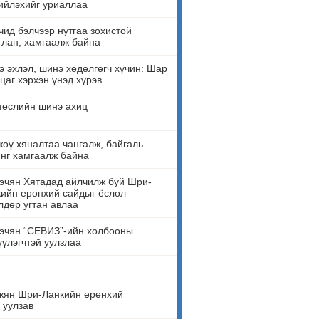
ийлэхийг уриаллаа
ид бэлчээр нутгаа зохистой
лан, хамгаалж байна
 эхлэл, шинэ хөдөлгөгч хүчин: Шар
цаг хэрхэн үнэд хүрэв
төслийн шинэ ахиц
өү хяналтаа чангалж, байгаль
нг хамгаалж байна
эчян Хятадад айлчилж буй Шри-
ийн ерөнхий сайдыг ёслол
лдөр угтан авлаа
эчян “СЕВИЗ”-ийн холбооны
үүлэгчтэй уулзлаа
жян Шри-Ланкийн ерөнхий
 уулзав