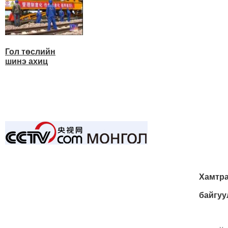
Гол төслийн
шинэ ахиц
Хамтра
байгуу