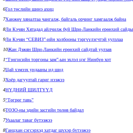
6
Гол төслийн шинэ ахиц
7
Ханжөү хяналтаа чангалж, байгаль орчинг хамгаалж байна
8
Ли Кэчян Хятадад айлчилж буй Шри-Ланкийн ерөнхий сайдыг 
9
Ли Кэчян “СЕВИЗ”-ийн холбооны тэргүүлэгчтэй уулзлаа
10
Жан Дэжян Шри-Ланкийн ерөнхий сайдтай уулзав
1
“Тэнгисийн торгоны зам”-ын эхлэл цэг Нинбүө хот
2
Цай хэмээх ундааны ид шид
3
Хоёр дагуултай гариг нээжээ
4
НҮДНИЙ ШИЛТҮҮД
5
“Төгрөг тавь”
6
ТӨЗО-ны эдийн засгийн төлөв байдал
7
Ухаалаг таваг бүтээжээ
8
Ганцхан сэгсэрхэд хатдаг шүхэр бүтээжээ