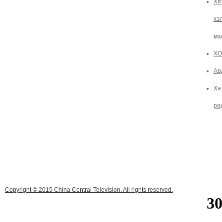
Хя
хэ
мэ
ХО
Ар
Хя
ра
Copyright © 2015 China Central Television. All rights reserved.
3