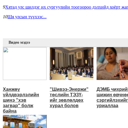
9
Хятад улс шилдэг их сургуулийн тоогоороо дэлхийд хоёрт жа
10
Шя улсын түүхээс...
Видео мэдээ
Ханжөү
"Шивээ-Энержи"
ДЭМБ чихрий
үйлдвэрлэлийн
төслийн ТЭЗҮ-
шижин өвчнө
шинэ "хэв
ийг зөвлөлдөх
сэргийлэхийг
загвар" болж
хурал болов
уриаллаа
байна