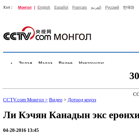
Хэл :
Монгол
|
English
Español
Français
العربية
Русский
Эхлэл
Мэдээ
Видео
Нэвтрүүлэг
3
CC
CCTV.com Монгол >
Видео
>
Дотоод мэдээ
Ли Кэчян Канадын экс ерөнхи
04-20-2016 13:45