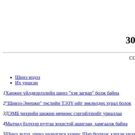
3
CC
Шинэ мэдээ
Их уншсан
1
Ханжөү үйлдвэрлэлийн шинэ "хэв загвар" болж байна
2
"Шивээ-Энержи" төслийн ТЭЗҮ-ийг зөвлөлдөх хурал болов
3
ДЭМБ чихрийн шижин өвчнөөс сэргийлэхийг уриаллаа
4
Малчид бэлчээр нутгаа зохистой ашиглан, хамгаалж байна
5
Шинэ эхлэл, шинэ хөдөлгөгч хүчин: Шар буурцаг хэрхэн үнэд