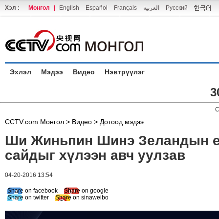
Хэл :
Монгол
|
English
Español
Français
العربية
Русский
Эхлэл
Мэдээ
Видео
Нэвтрүүлэг
3
C
CCTV.com Монгол >
Видео
>
Дотоод мэдээ
Ши Жиньпин Шинэ Зеландын 
сайдыг хүлээн авч уулзав
04-20-2016 13:54
Share on facebook
Share on google
Share on twitter
Share on sinaweibo