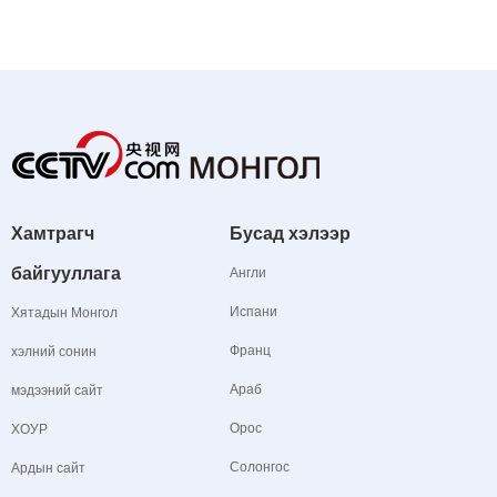
Хамтрагч
Бусад хэлээр
байгууллага
Англи
Испани
Хятадын Монгол
Франц
хэлний сонин
Араб
мэдээний сайт
Орос
ХОУР
Солонгос
Ардын сайт