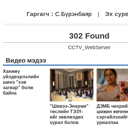
Гаргагч：
С.Бүрэнбаяр
|
Эх сур
302 Found
CCTV_WebServer
Видео мэдээ
Ханжөү
үйлдвэрлэлийн
шинэ "хэв
загвар" болж
байна
"Шивээ-Энержи"
ДЭМБ чихрий
төслийн ТЭЗҮ-
шижин өвчнө
ийг зөвлөлдөх
сэргийлэхийг
хурал болов
уриаллаа