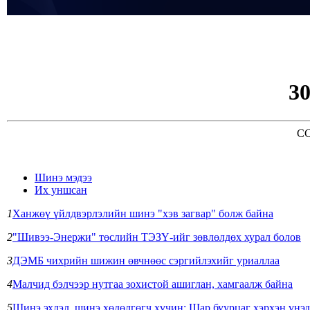
3
CC
Шинэ мэдээ
Их уншсан
1
Ханжөү үйлдвэрлэлийн шинэ "хэв загвар" болж байна
2
"Шивээ-Энержи" төслийн ТЭЗҮ-ийг зөвлөлдөх хурал болов
3
ДЭМБ чихрийн шижин өвчнөөс сэргийлэхийг уриаллаа
4
Малчид бэлчээр нутгаа зохистой ашиглан, хамгаалж байна
5
Шинэ эхлэл, шинэ хөдөлгөгч хүчин: Шар буурцаг хэрхэн үнэд