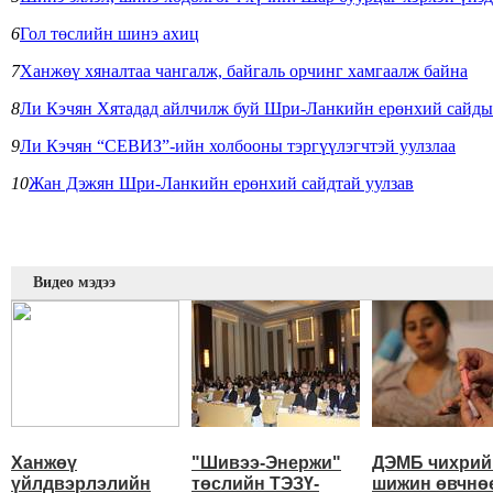
6
Гол төслийн шинэ ахиц
7
Ханжөү хяналтаа чангалж, байгаль орчинг хамгаалж байна
8
Ли Кэчян Хятадад айлчилж буй Шри-Ланкийн ерөнхий сайдыг 
9
Ли Кэчян “СЕВИЗ”-ийн холбооны тэргүүлэгчтэй уулзлаа
10
Жан Дэжян Шри-Ланкийн ерөнхий сайдтай уулзав
Видео мэдээ
Ханжөү
"Шивээ-Энержи"
ДЭМБ чихрий
үйлдвэрлэлийн
төслийн ТЭЗҮ-
шижин өвчнө