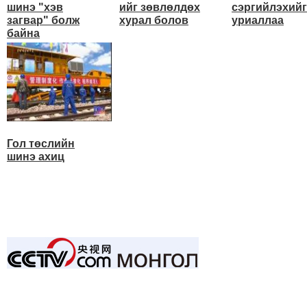
шинэ "хэв
ийг зөвлөлдөх
сэргийлэхийг
загвар" болж
хурал болов
уриаллаа
байна
Гол төслийн
шинэ ахиц