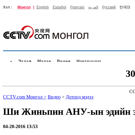
Хэл :
Монгол
|
English
Español
Français
العربية
Русский
Эхлэл
Мэдээ
Видео
Нэвтрүүлэг
3
CC
CCTV.com Монгол >
Видео
>
Дотоод мэдээ
Ши Жиньпин АНУ-ын эдийн за
04-20-2016 13:53