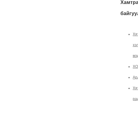
Хамтра
байгуу
Хя
хэ
мэ
ХО
Ар
Хя
ра