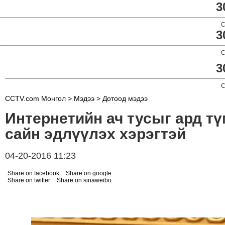
3
C
3
C
3
C
CCTV.com Монгол >
Мэдээ
>
Дотоод мэдээ
Интернетийн ач тусыг ард т
сайн эдлүүлэх хэрэгтэй
04-20-2016 11:23
Share on facebook
Share on google
Share on twitter
Share on sinaweibo