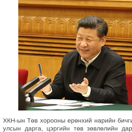
ХКН-ын Төв хорооны ерөнхий нарийн бичги
улсын дарга, цэргийн төв зөвлөлийн дар