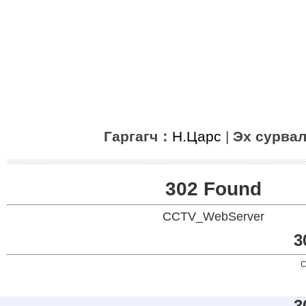
Гаргагч：
Н.Царс
|
Эх сурва
302 Found
CCTV_WebServer
3
C
3