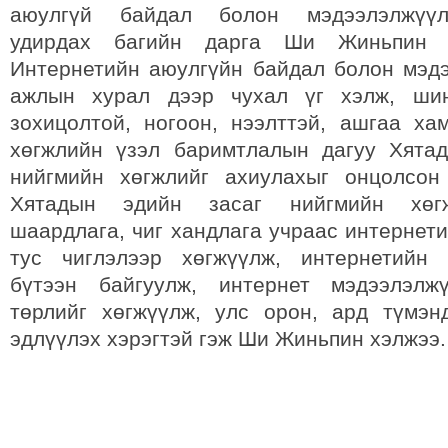
аюулгүй байдал болон мэдээлэлжүүл
удирдах багийн дарга Ши Жиньпин 
Интернетийн аюулгүйн байдал болон мэд
ажлын хурал дээр чухал үг хэлж, шин
зохицолтой, ногоон, нээлттэй, ашгаа ха
хөгжлийн үзэл баримтлалын дагуу Хята
нийгмийн хөгжлийг ахиулахыг онцолсон
Хятадын эдийн засаг нийгмийн хөг
шаардлага, чиг хандлага учраас интернет
тус чиглэлээр хөгжүүлж, интернетийн 
бүтээн байгуулж, интернет мэдээлэлж
төрлийг хөгжүүлж, улс орон, ард түмэ
эдлүүлэх хэрэгтэй гэж Ши Жиньпин хэлжээ.