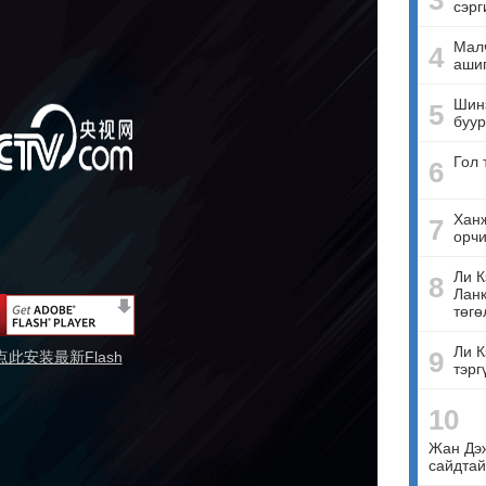
3
сэрг
Малч
4
ашиг
Шинэ
5
буур
Гол 
6
Ханж
7
орчи
Ли К
8
Ланк
төгө
Ли К
9
点此安装最新Flash
тэрг
10
Жан Дэ
сайдтай