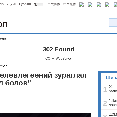
ais
العربية
Русский
中文简体
中文繁体
үлэг
302 Found
CCTV_WebServer
эдээ
 төлөвлөгөөний зураглал
Шин
л болов”
Ханж
1
загв
"Шив
2
зөвл
ДЭМ