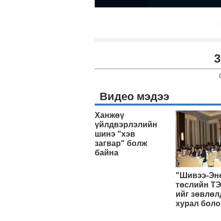
3
Видео мэдээ
Ханжөү
үйлдвэрлэлийн
шинэ "хэв
загвар" болж
байна
"Шивээ-Эн
төслийн ТЭ
ийг зөвлөл
хурал боло