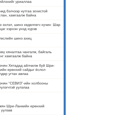
ийлэхийг уриаллаа
ид бэлчээр нутгаа зохистой
лан, хамгаалж байна
 эхлэл, шинэ хөдөлгөгч хүчин: Шар
цаг хэрхэн үнэд хүрэв
төслийн шинэ ахиц
өү хяналтаа чангалж, байгаль
нг хамгаалж байна
эчян Хятадад айлчилж буй Шри-
ийн ерөнхий сайдыг ёслол
лдөр угтан авлаа
эчян “СЕВИЗ”-ийн холбооны
үүлэгчтэй уулзлаа
жян Шри-Ланкийн ерөнхий
 уулзав