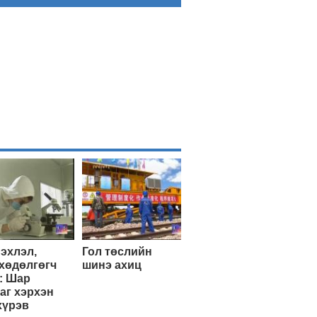
эхлэл,
Гол төслийн
хөдөлгөгч
шинэ ахиц
: Шар
аг хэрхэн
хүрэв