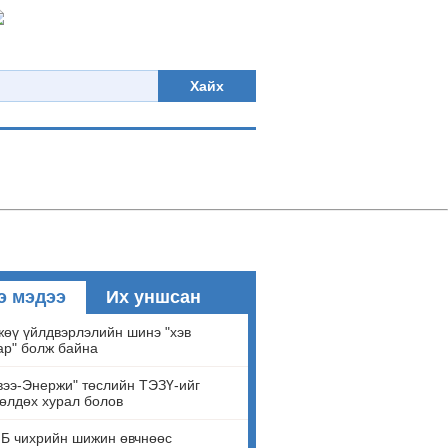
Хайх
э мэдээ
Их уншсан
өү үйлдвэрлэлийн шинэ "хэв
ар" болж байна
ээ-Энержи" төслийн ТЭЗҮ-ийг
өлдөх хурал болов
Б чихрийн шижин өвчнөөс