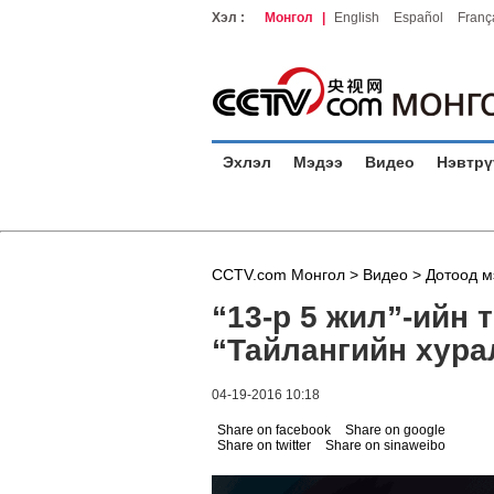
Хэл :
Монгол
|
English
Español
Franç
Эхлэл
Мэдээ
Видео
Нэвтрү
CCTV.com Монгол >
Видео
>
Дотоод м
“13-р 5 жил”-ийн
“Тайлангийн хура
04-19-2016 10:18
Share on facebook
Share on google
Share on twitter
Share on sinaweibo