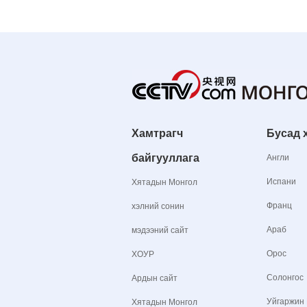
Хамтрагч
Бусад 
байгууллага
Англи
Испани
Хятадын Монгол
Франц
хэлний сонин
Араб
мэдээний сайт
Орос
ХОУР
Солонгос
Ардын сайт
Уйгаржин
Хятадын Монгол