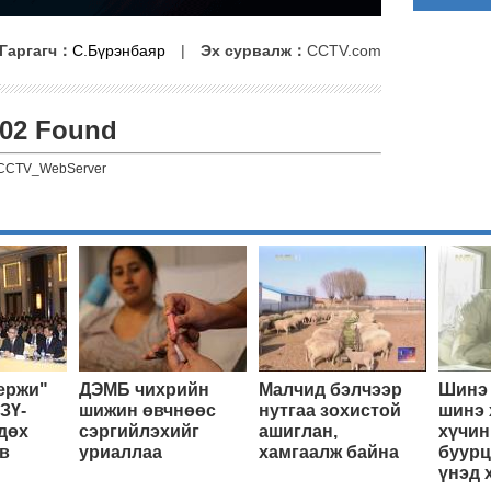
Гаргагч：
С.Бүрэнбаяр
|
Эх сурвалж：
CCTV.com
02 Found
CCTV_WebServer
ержи"
ДЭМБ чихрийн
Малчид бэлчээр
Шинэ 
ЗҮ-
шижин өвчнөөс
нутгаа зохистой
шинэ 
дөх
сэргийлэхийг
ашиглан,
хүчин
в
уриаллаа
хамгаалж байна
буурц
үнэд 