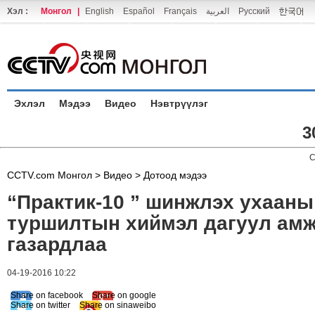
Хэл :
Монгол
|
English
Español
Français
العربية
Русский
Эхлэл
Мэдээ
Видео
Нэвтрүүлэг
3
C
CCTV.com Монгол >
Видео
>
Дотоод мэдээ
“Практик-10 ” шинжлэх ухааны
туршилтын хиймэл дагуул ам
газардлаа
04-19-2016 10:22
Share on facebook
Share on google
Share on twitter
Share on sinaweibo