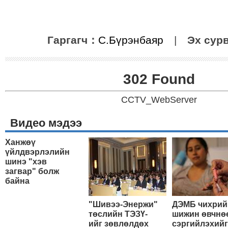
Гаргагч：
С.Бүрэнбаяр
|
Эх сур
302 Found
CCTV_WebServer
Видео мэдээ
Ханжөү
үйлдвэрлэлийн
шинэ "хэв
загвар" болж
байна
"Шивээ-Энержи"
ДЭМБ чихрий
төслийн ТЭЗҮ-
шижин өвчнө
ийг зөвлөлдөх
сэргийлэхийг