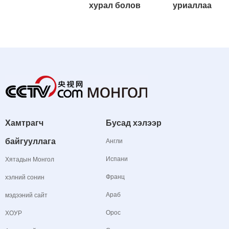
хурал болов
уриаллаа
Хамтрагч
Бусад хэлээр
байгууллага
Англи
Испани
Хятадын Монгол
Франц
хэлний сонин
Араб
мэдээний сайт
Орос
ХОУР