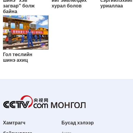
шинэ "хэв
ийг зөвлөлдөх
сэргийлэхийг
загвар" болж
хурал болов
уриаллаа
байна
Гол төслийн
шинэ ахиц
Хамтрагч
Бусад хэлээр