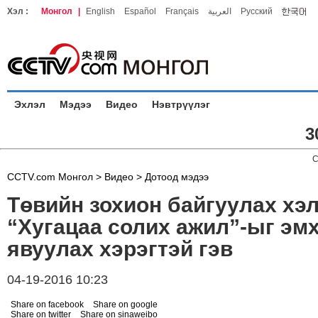
Хэл :
Монгол
|
English
Español
Français
العربية
Русский
Эхлэл
Мэдээ
Видео
Нэвтрүүлэг
3
C
CCTV.com Монгол >
Видео
>
Дотоод мэдээ
Төвийн зохион байгуулах хэ
“Хугацаа солих ажил”-ыг эм
явуулах хэрэгтэй гэв
04-19-2016 10:23
Share on facebook
Share on google
Share on twitter
Share on sinaweibo