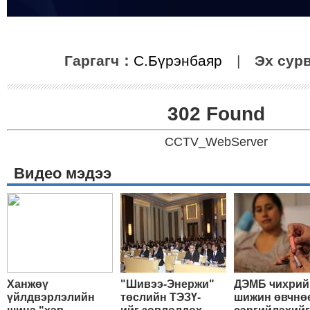
Гаргагч：
С.Бүрэнбаяр
|
Эх сур
302 Found
CCTV_WebServer
Видео мэдээ
Ханжөү
"Шивээ-Энержи"
ДЭМБ чихрий
үйлдвэрлэлийн
төслийн ТЭЗҮ-
шижин өвчнө