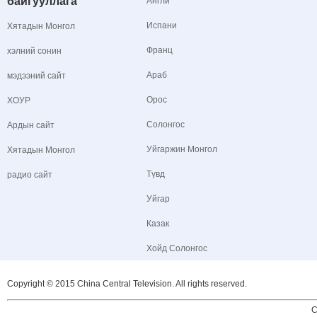
байгууллага
Англи
Испани
Хятадын Монгол
Франц
хэлний сонин
Араб
мэдээний сайт
Орос
ХОУР
Солонгос
Ардын сайт
Уйгаржин Монгол
Хятадын Монгол
Түвд
радио сайт
Уйгар
Казак
Хойд Солонгос
Copyright © 2015 China Central Television. All rights reserved.
C