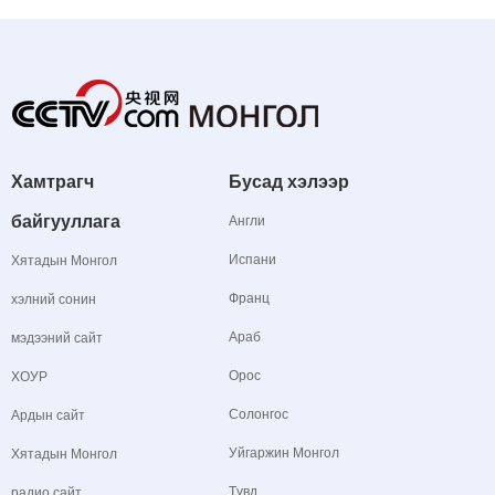
Хамтрагч
Бусад хэлээр
байгууллага
Англи
Испани
Хятадын Монгол
Франц
хэлний сонин
Араб
мэдээний сайт
Орос
ХОУР
Солонгос
Ардын сайт
Уйгаржин Монгол
Хятадын Монгол
Түвд
радио сайт