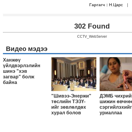
Гаргагч：
Н.Царс
302 Found
CCTV_WebServer
Видео мэдээ
Ханжөү
үйлдвэрлэлийн
шинэ "хэв
загвар" болж
байна
"Шивээ-Энержи"
ДЭМБ чихрий
төслийн ТЭЗҮ-
шижин өвчнө
ийг зөвлөлдөх
сэргийлэхийг
хурал болов
уриаллаа