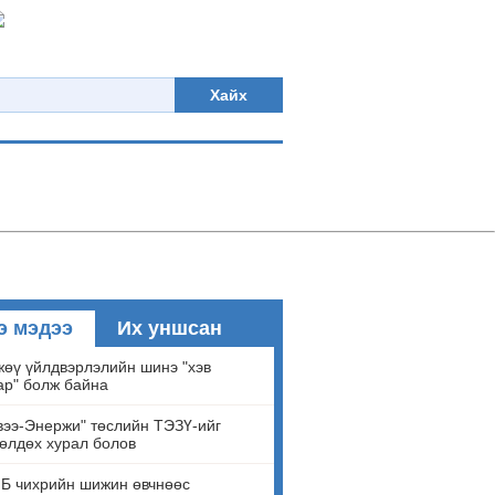
Хайх
э мэдээ
Их уншсан
өү үйлдвэрлэлийн шинэ "хэв
ар" болж байна
ээ-Энержи" төслийн ТЭЗҮ-ийг
өлдөх хурал болов
Б чихрийн шижин өвчнөөс