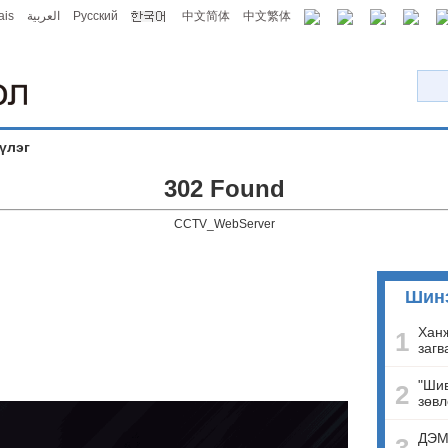
ais
العربية
Русский
中文简体
中文繁体
үлэг
302 Found
CCTV_WebServer
Шин
Ханж
1
загв
"Шив
2
зөвл
ДЭМ