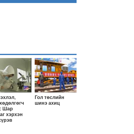
эхлэл,
Гол төслийн
хөдөлгөгч
шинэ ахиц
: Шар
аг хэрхэн
хүрэв
Эхэнд нь очих