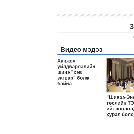
3
Видео мэдээ
Ханжөү
үйлдвэрлэлийн
шинэ "хэв
загвар" болж
байна
"Шивээ-Эн
төслийн ТЭ
ийг зөвлөл
хурал боло