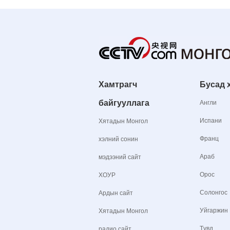
Хамтрагч
Бусад 
байгууллага
Англи
Испани
Хятадын Монгол
Франц
хэлний сонин
Араб
мэдээний сайт
Орос
ХОУР
Солонгос
Ардын сайт
Уйгаржин
Хятадын Монгол
Түвд
радио сайт