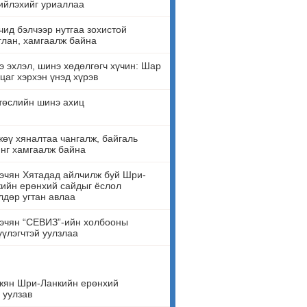
ийлэхийг уриаллаа
ид бэлчээр нутгаа зохистой
лан, хамгаалж байна
 эхлэл, шинэ хөдөлгөгч хүчин: Шар
цаг хэрхэн үнэд хүрэв
төслийн шинэ ахиц
өү хяналтаа чангалж, байгаль
нг хамгаалж байна
эчян Хятадад айлчилж буй Шри-
ийн ерөнхий сайдыг ёслол
лдөр угтан авлаа
эчян “СЕВИЗ”-ийн холбооны
үүлэгчтэй уулзлаа
жян Шри-Ланкийн ерөнхий
 уулзав