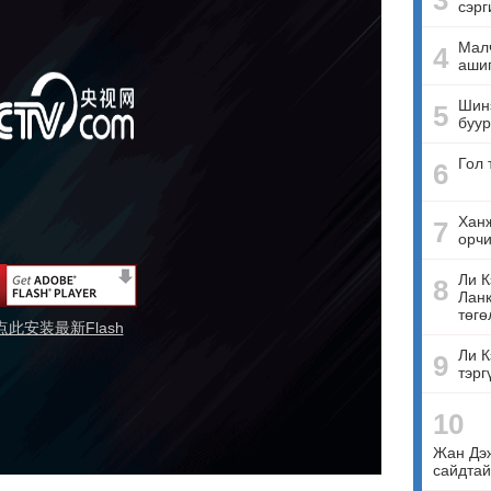
3
сэрг
Малч
4
ашиг
Шинэ
5
буур
Гол 
6
Ханж
7
орчи
Ли К
8
Ланк
төгө
点此安装最新Flash
Ли К
9
тэрг
10
Жан Дэ
сайдтай