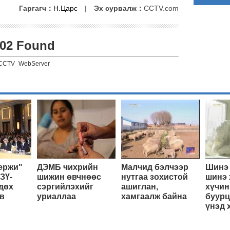
Гаргагч：
Н.Царс
|
Эх сурвалж：
CCTV.com
02 Found
CCTV_WebServer
ержи"
ДЭМБ чихрийн
Малчид бэлчээр
Шинэ 
ЗҮ-
шижин өвчнөөс
нутгаа зохистой
шинэ 
дөх
сэргийлэхийг
ашиглан,
хүчин
в
уриаллаа
хамгаалж байна
буурц
үнэд 