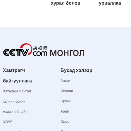
хурал болов
уриаллаа
Хамтрагч
Бусад хэлээр
байгууллага
Англи
Испани
Хятадын Монгол
Франц
хэлний сонин
Араб
мэдээний сайт
Орос
ХОУР