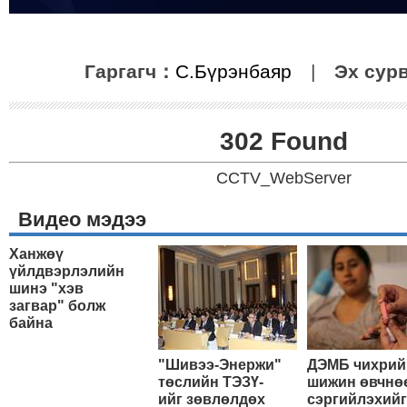
Гаргагч：
С.Бүрэнбаяр
|
Эх сур
302 Found
CCTV_WebServer
Видео мэдээ
Ханжөү
үйлдвэрлэлийн
шинэ "хэв
загвар" болж
байна
"Шивээ-Энержи"
ДЭМБ чихрий
төслийн ТЭЗҮ-
шижин өвчнө
ийг зөвлөлдөх
сэргийлэхийг