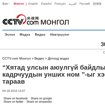
Хэл :
Монгол
|
English
Español
Français
العربية
Русский
Эхлэл
Мэдээ
Видео
Нэвтрүүлэг
3
C
CCTV.com Монгол >
Видео
>
Дотоод мэдээ
“Хятад улсын аюулгүй байдл
кадрчуудын унших ном ”-ыг х
тараав
04-18-2016 14:07
Share on facebook
Share on google
Share on twitter
Share on sinaweibo