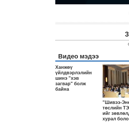
3
Видео мэдээ
Ханжөү
үйлдвэрлэлийн
шинэ "хэв
загвар" болж
байна
"Шивээ-Эн
төслийн ТЭ
ийг зөвлөл
хурал боло