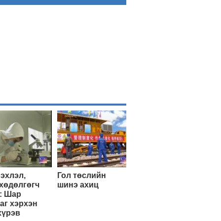
эхлэл,
Гол төслийн
хөдөлгөгч
шинэ ахиц
: Шар
аг хэрхэн
хүрэв