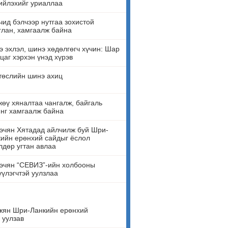
ийлэхийг уриаллаа
ид бэлчээр нутгаа зохистой
лан, хамгаалж байна
 эхлэл, шинэ хөдөлгөгч хүчин: Шар
цаг хэрхэн үнэд хүрэв
төслийн шинэ ахиц
өү хяналтаа чангалж, байгаль
нг хамгаалж байна
эчян Хятадад айлчилж буй Шри-
ийн ерөнхий сайдыг ёслол
лдөр угтан авлаа
эчян “СЕВИЗ”-ийн холбооны
үүлэгчтэй уулзлаа
жян Шри-Ланкийн ерөнхий
 уулзав