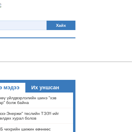
Хайх
э мэдээ
Их уншсан
өү үйлдвэрлэлийн шинэ "хэв
ар" болж байна
ээ-Энержи" төслийн ТЭЗҮ-ийг
өлдөх хурал болов
Б чихрийн шижин өвчнөөс