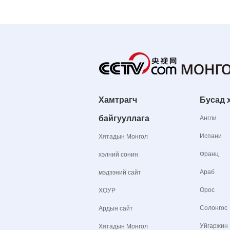
Хамтрагч
Бусад 
байгууллага
Англи
Испани
Хятадын Монгол
Франц
хэлний сонин
Араб
мэдээний сайт
Орос
ХОУР
Солонгос
Ардын сайт
Уйгаржин
Хятадын Монгол