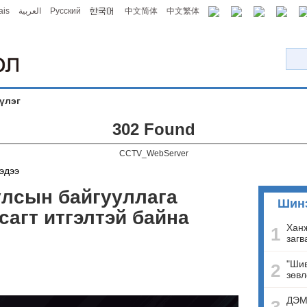
ais
العربية
Русский
中文简体
中文繁体
үлэг
302 Found
CCTV_WebServer
эдээ
улсын байгууллага
Шин
сагт итгэлтэй байна
Ханж
1
загв
"Шив
2
зөвл
ДЭМ