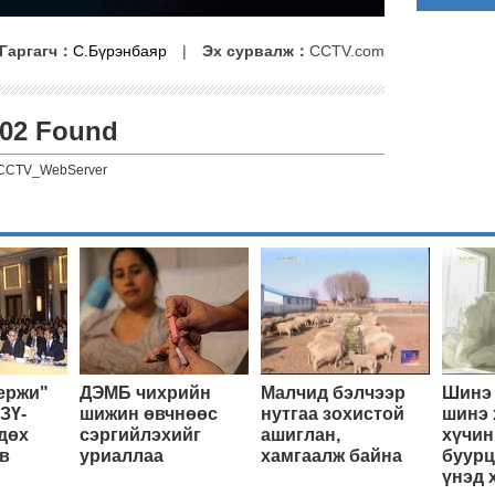
Гаргагч：
С.Бүрэнбаяр
|
Эх сурвалж：
CCTV.com
02 Found
CCTV_WebServer
ержи"
ДЭМБ чихрийн
Малчид бэлчээр
Шинэ 
ЗҮ-
шижин өвчнөөс
нутгаа зохистой
шинэ 
дөх
сэргийлэхийг
ашиглан,
хүчин
в
уриаллаа
хамгаалж байна
буурц
үнэд 