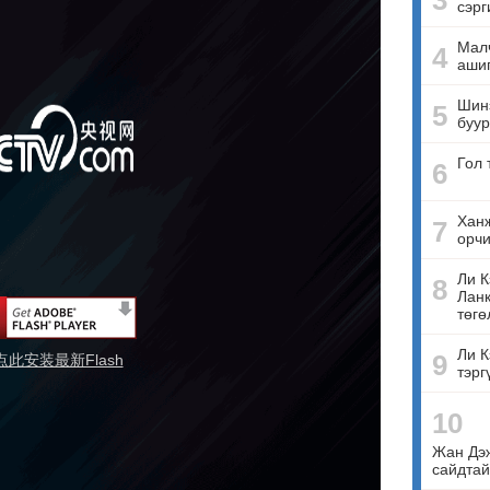
3
сэрг
Малч
4
ашиг
Шинэ
5
буур
Гол 
6
Ханж
7
орчи
Ли К
8
Ланк
төгө
Ли К
9
点此安装最新Flash
тэрг
10
Жан Дэ
сайдтай