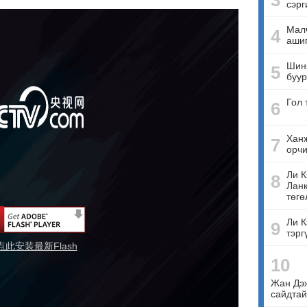
3
сэрг
Малч
4
ашиг
Шинэ
5
буур
Гол 
6
Ханж
7
орчи
Ли К
8
Ланк
төгө
Ли К
9
тэрг
点此安装最新Flash
10
Жан Дэ
сайдтай