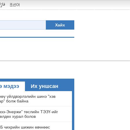
Хайх
э мэдээ
Их уншсан
өү үйлдвэрлэлийн шинэ "хэв
ар" болж байна
ээ-Энержи" төслийн ТЭЗҮ-ийг
өлдөх хурал болов
Б чихрийн шижин өвчнөөс