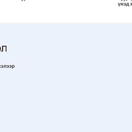
үнэд 
хэлээр