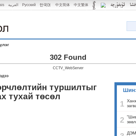
ais
العربية
Русский
中文简体
中文繁体
үлэг
302 Found
CCTV_WebServer
эдээ
өрчлөлтийн туршилтыг
Шин
ах тухай төсөл
Ханж
1
загв
"Шив
2
зөвл
ДЭМ