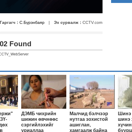
Гаргагч：
С.Бүрэнбаяр
|
Эх сурвалж：
CCTV.com
02 Found
CCTV_WebServer
ержи"
ДЭМБ чихрийн
Малчид бэлчээр
Шинэ 
ЗҮ-
шижин өвчнөөс
нутгаа зохистой
шинэ 
дөх
сэргийлэхийг
ашиглан,
хүчин
в
уриаллаа
хамгаалж байна
буурц