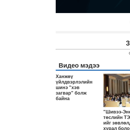
3
Видео мэдээ
Ханжөү
үйлдвэрлэлийн
шинэ "хэв
загвар" болж
байна
"Шивээ-Эн
төслийн ТЭ
ийг зөвлөл
хурал боло