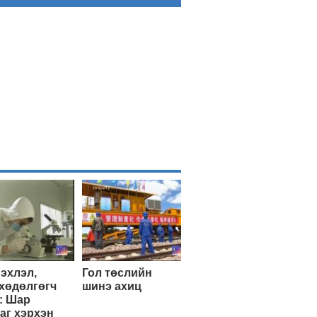
эхлэл,
Гол төслийн
хөдөлгөгч
шинэ ахиц
: Шар
аг хэрхэн