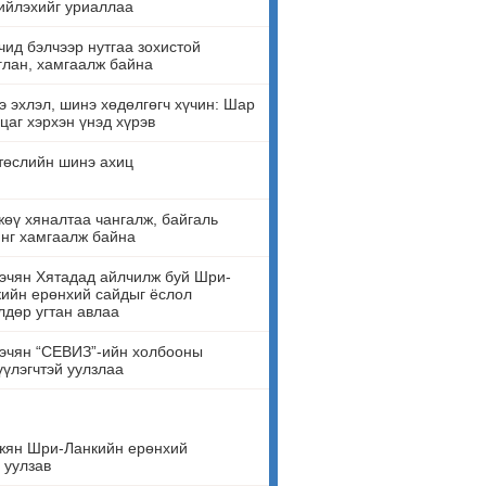
ийлэхийг уриаллаа
ид бэлчээр нутгаа зохистой
лан, хамгаалж байна
 эхлэл, шинэ хөдөлгөгч хүчин: Шар
цаг хэрхэн үнэд хүрэв
төслийн шинэ ахиц
өү хяналтаа чангалж, байгаль
нг хамгаалж байна
эчян Хятадад айлчилж буй Шри-
ийн ерөнхий сайдыг ёслол
лдөр угтан авлаа
эчян “СЕВИЗ”-ийн холбооны
үүлэгчтэй уулзлаа
жян Шри-Ланкийн ерөнхий
 уулзав