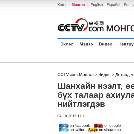
Хэл :
Монгол
|
English
Español
Franç
Эхлэл
Мэдээ
Видео
Нэвтрү
CCTV.com Монгол >
Видео
>
Дотоод м
Шанхайн нээлт, ө
бүх талаар ахиул
нийтлэгдэв
04-18-2016 11:11
Share on facebook
Share on google
Share on twitter
Share on sinaweibo