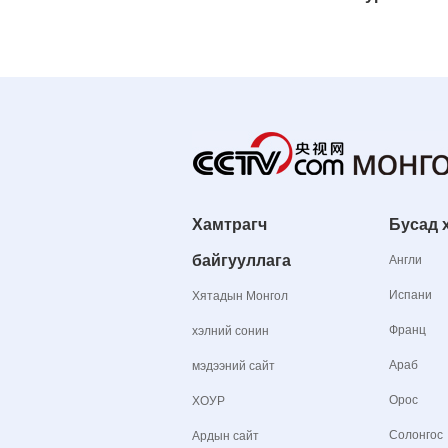
Хамтрагч
Бусад 
байгууллага
Англи
Испани
Хятадын Монгол
Франц
хэлний сонин
Араб
мэдээний сайт
Орос
ХОУР
Солонгос
Ардын сайт