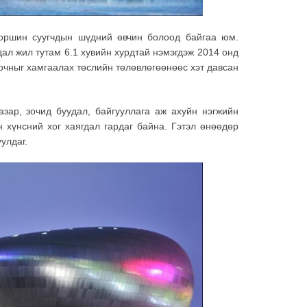
оршин суугчдын шүдний өвчин болоод байгаа юм.
дал жил тутам 6.1 хувийн хурдтай нэмэгдэж 2014 онд
орчныг хамгаалах төслийн төлөвлөгөөнөөс хэт давсан
азар, зочид буудал, байгууллага аж ахуйн нэгжийн
н хүнсний хог хаягдал гардаг байна. Гэтэл өнөөдөр
улдаг.