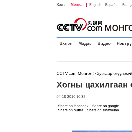
Хэл :
Монгол
|
English
Español
Franç
Эхлэл
Мэдээ
Видео
Нэвтрү
CCTV.com Монгол >
Зургаар өгүүлэхү
Хогны цахилгаан 
04-18-2016 10:32
Share on facebook
Share on google
Share on twitter
Share on sinaweibo