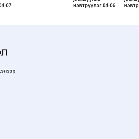
04-07
нэвтрүүлэг 04-06
нэвтр
хэлээр