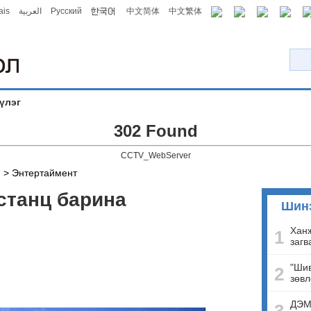
ais
العربية
Русский
中文简体
中文繁体
үлэг
302 Found
CCTV_WebServer
й
>
Энтертаймент
станц барина
Шин
Ханж
1
загв
"Шив
2
зөвл
ДЭМ