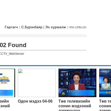
Гаргагч：
С.Бүрэнбаяр
|
Эх сурвалж：
mn.cntv.cn
02 Found
CCTV_WebServer
зийн
Одон мэдээ 04-06
Төв телевизийн
Төв т
ээний
сонин мэдээний
сонин
дамжуулах
дамж