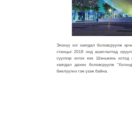
Энэхүү хог хаягдал боловсруулж эрч
станцыг 2018 онд ашиглалтад оруул
сүүлээр эхлэх юм. Шэньжэнь хотод 
хаягдал дахин боловсруулж “Хогонд
биелүүлнэ гэж үзэж байна.