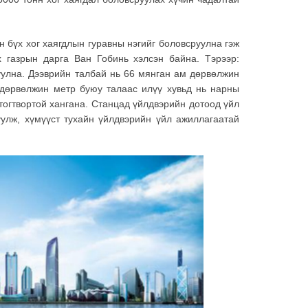
 бүх хог хаягдлын гуравны нэгийг боловсруулна гэж
 газрын дарга Ван Гобинь хэлсэн байна. Тэрээр:
уулна. Дээврийн талбай нь 66 мянган ам дөрвөлжин
 дөрвөлжин метр буюу талаас илүү хувьд нь нарны
тогтвортой хангана. Станцад үйлдвэрийн дотоод үйл
уулж, хүмүүст тухайн үйлдвэрийн үйл ажиллагаатай