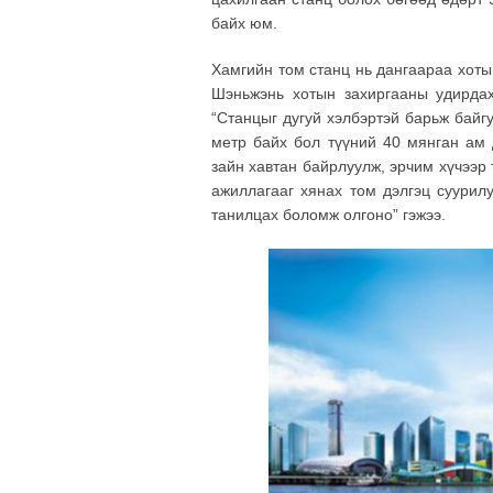
байх юм.
Хамгийн том станц нь дангаараа хотын
Шэньжэнь хотын захиргааны удирдах
“Станцыг дугуй хэлбэртэй барьж байг
метр байх бол түүний 40 мянган ам
зайн хавтан байрлуулж, эрчим хүчээр 
ажиллагааг хянах том дэлгэц суурил
танилцах боломж олгоно” гэжээ.