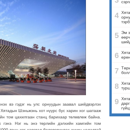
3
сэрг
Хята
4
орну
тэрб
Эм э
5
өөрч
ший
Хят
6
ерө
Төри
7
бол
Хята
8
турш
Хята
9
дарг
мнэх вэ гэдэг нь улс орнуудын заавал шийдвэрлэх
гүйц
 Хятадын Шэньжэнь хот нүүрс бус харин хог шатааж
ийн том цахилгаан станц барихаар төлөвлөж байна.
х гэнэ. Нэг нь энэ төрлийн дэлхийн хамгийн том
5000 тонн хог хаягдал боловсруулах хүчин чадалтай