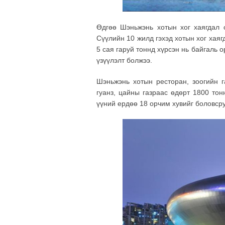
Өдгөө Шэньжэнь хотын хог хаягдал 
Сүүлийн 10 жилд гэхэд хотын хог хаяг
5 сая гаруй тоннд хүрсэн нь байгаль 
үзүүлэлт болжээ.
Шэньжэнь хотын ресторан, зоогийн г
гуанз, цайны газраас өдөрт 1800 тон
үүний ердөө 18 орчим хувийг боловсру