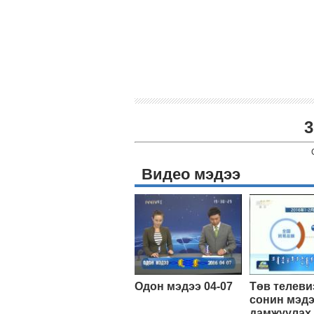
3
Видео мэдээ
Одон мэдээ 04-07
Төв телеви
сонин мэд
дамжуулах