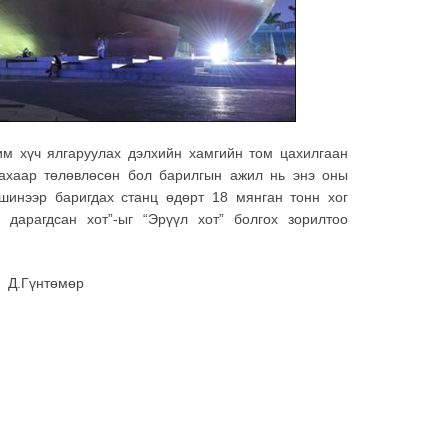
им хүч ялгаруулах дэлхийн хамгийн том цахилгаан
ахаар төлөвлөсөн бол барилгын ажил нь энэ оны
шинээр баригдах станц өдөрт 18 мянган тонн хог
 дарагдсан хот”-ыг “Эрүүл хот” болгох зорилтоо
Д.Гүнтөмөр