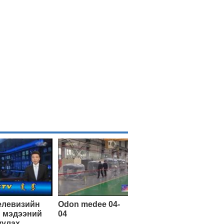
елевизийн
Odon medee 04-
 мэдээний
04
уулах