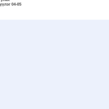
үүлэг 04-05
Эхэнд нь очих