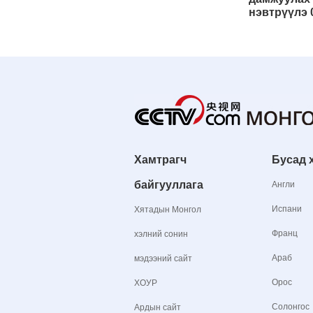
нэвтрүүлэ 
Хамтрагч
Бусад 
байгууллага
Англи
Испани
Хятадын Монгол
Франц
хэлний сонин
Араб
мэдээний сайт
Орос
ХОУР
Солонгос
Ардын сайт