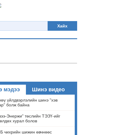
Хайх
э мэдээ
Шинэ видео
өү үйлдвэрлэлийн шинэ "хэв
ар" болж байна
ээ-Энержи" төслийн ТЭЗҮ-ийг
өлдөх хурал болов
Б чихрийн шижин өвчнөөс