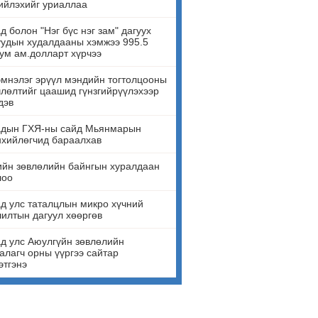
ийлэхийг уриаллаа
д болон "Нэг бүс нэг зам" дагуух
удын худалдааны хэмжээ 995.5
ум ам.долларт хүрчээ
мнэлэг эрүүл мэндийн тогтолцооны
лөлтийг цаашид гүнзгийрүүлэхээр
дэв
адын ГХЯ-ны сайд Мьянмарын
нхийлөгчид бараалхав
йн зөвлөлийн байнгын хуралдаан
лоо
д улс таталцлын микро хүчний
илтын дагуул хөөргөв
д улс Аюулгүйн зөвлөлийн
алагч орны үүргээ сайтар
этгэнэ