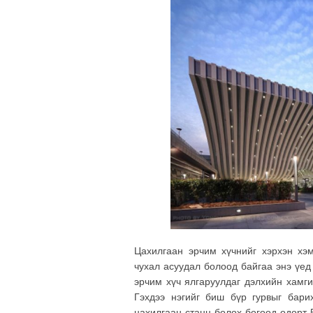
Цахилгаан эрчим хүчнийг хэрхэн хэ
чухал асуудал болоод байгаа энэ үед
эрчим хүч ялгаруулдаг дэлхийн хамг
Гэхдээ нэгийг биш бүр гурвыг бари
цахилгаан станц болох бөгөөд өдөрт 