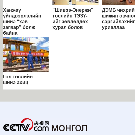
Ханжөү
"Шивээ-Энержи"
ДЭМБ чихрий
үйлдвэрлэлийн
төслийн ТЭЗҮ-
шижин өвчнө
шинэ "хэв
ийг зөвлөлдөх
сэргийлэхийг
загвар" болж
хурал болов
уриаллаа
байна
Гол төслийн
шинэ ахиц