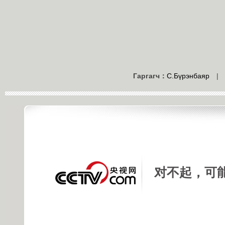
Гаргагч：
С.Бүрэнбаяр
对不起，可