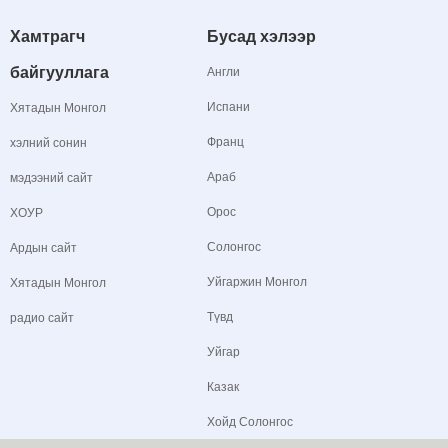
Хамтрагч
Бусад хэлээр
байгууллага
Англи
Испани
Хятадын Монгол
Франц
хэлний сонин
Араб
мэдээний сайт
Орос
ХОУР
Солонгос
Ардын сайт
Уйгаржин Монгол
Хятадын Монгол
Түвд
радио сайт
Уйгар
Казак
Хойд Солонгос