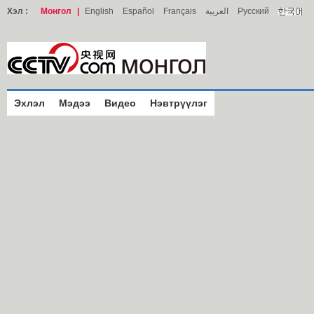
Хэл :
Монгол
|
English
Español
Français
العربية
Русский
Эхлэл
Мэдээ
Видео
Нэвтрүүлэг