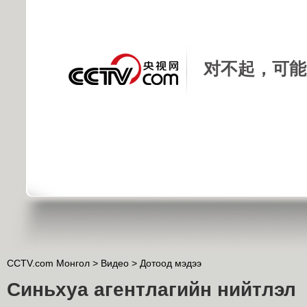
对不起，可能
CCTV.com Монгол >
Видео
>
Дотоод мэдээ
Синьхуа агентлагийн нийтлэл