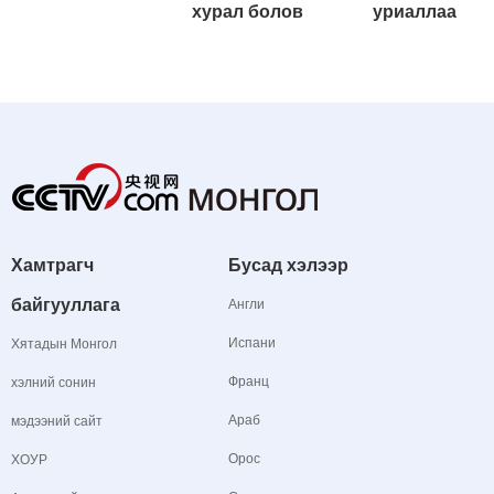
хурал болов
уриаллаа
Хамтрагч
Бусад хэлээр
байгууллага
Англи
Испани
Хятадын Монгол
Франц
хэлний сонин
Араб
мэдээний сайт
Орос
ХОУР