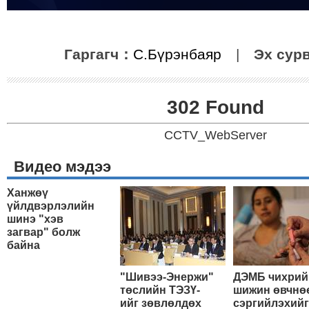
Гаргагч：
С.Бүрэнбаяр
|
Эх сур
302 Found
CCTV_WebServer
Видео мэдээ
Ханжөү
үйлдвэрлэлийн
шинэ "хэв
загвар" болж
байна
"Шивээ-Энержи"
ДЭМБ чихрий
төслийн ТЭЗҮ-
шижин өвчнө
ийг зөвлөлдөх
сэргийлэхийг