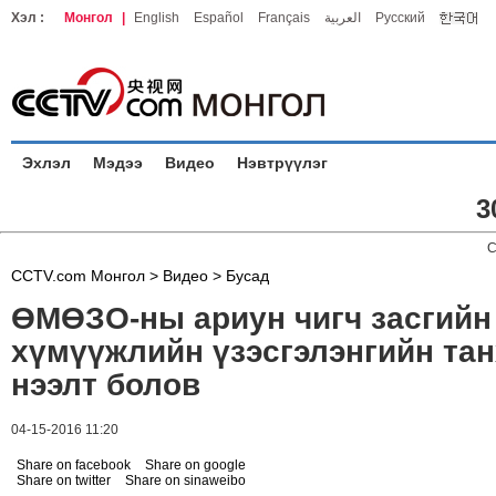
Хэл :
Монгол
|
English
Español
Français
العربية
Русский
Эхлэл
Мэдээ
Видео
Нэвтрүүлэг
3
C
CCTV.com Монгол >
Видео
>
Бусад
ӨМӨЗО-ны ариун чигч засгийн
хүмүүжлийн үзэсгэлэнгийн та
нээлт болов
04-15-2016 11:20
Share on facebook
Share on google
Share on twitter
Share on sinaweibo