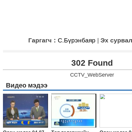
Гаргагч：
С.Бүрэнбаяр
|
Эх сурва
302 Found
CCTV_WebServer
Видео мэдээ