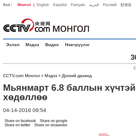
Хэл :
Монгол
|
English
Español
Français
العربية
Русский
Эхлэл
Мэдээ
Видео
Нэвтрүүлэг
3
C
CCTV.com Монгол >
Мэдээ
>
Дэлхий дахинд
Мьянмарт 6.8 баллын хүчтэй
хөдөллөө
04-14-2016 09:54
Share on facebook
Share on google
Share on twitter
Share on sinaweibo