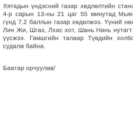
Хятадын үндэсний газар хөдлөлтийн стан
4-р сарын 13-ны 21 цаг 55 минутад Мья
гүнд 7.2 баллын газар хөдөлжээ. Үүний н
Лин Жи, Шгаз, Лхас хот, Шань Нань нутагт
үүсжээ. Гамшгийн талаар Түвдийн холб
судалж байна.
Баатар орчуулав/