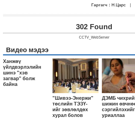
Гаргагч：
Н.Царс
302 Found
CCTV_WebServer
Видео мэдээ
Ханжөү
үйлдвэрлэлийн
шинэ "хэв
загвар" болж
байна
"Шивээ-Энержи"
ДЭМБ чихрий
төслийн ТЭЗҮ-
шижин өвчнө
ийг зөвлөлдөх
сэргийлэхийг
хурал болов
уриаллаа