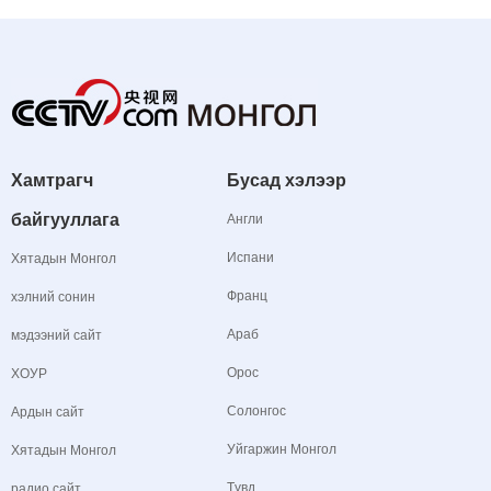
Хамтрагч
Бусад хэлээр
байгууллага
Англи
Испани
Хятадын Монгол
Франц
хэлний сонин
Араб
мэдээний сайт
Орос
ХОУР
Солонгос
Ардын сайт
Уйгаржин Монгол
Хятадын Монгол
Түвд
радио сайт