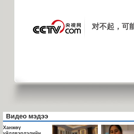
对不起，可
Видео мэдээ
Ханжөү
үйлдвэрлэлийн