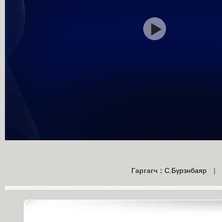
Гаргагч：
С.Бүрэнбаяр