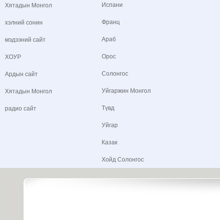
Испани
Хятадын Монгол
Франц
хэлний сонин
Араб
мэдээний сайт
Орос
ХОУР
Солонгос
Ардын сайт
Уйгаржин Монгол
Хятадын Монгол
Түвд
радио сайт
Уйгар
Казак
Хойд Солонгос
Copyright © 2015 China Central Television. All rights reserved.