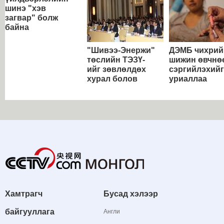
шинэ "хэв
загвар" болж
байна
"Шивээ-Энержи"
ДЭМБ чихрий
төслийн ТЭЗҮ-
шижин өвчнө
ийг зөвлөлдөх
сэргийлэхийг
хурал болов
уриаллаа
Хамтрагч
Бусад хэлээр
байгууллага
Англи