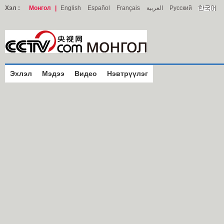
Хэл :
Монгол
|
English
Español
Français
العربية
Русский
Эхлэл
Мэдээ
Видео
Нэвтрүүлэг