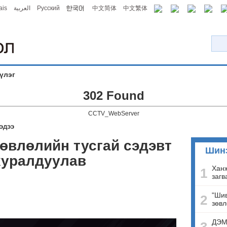
ais
العربية
Русский
中文简体
中文繁体
үлэг
302 Found
CCTV_WebServer
эдээ
зөвлөлийн тусгай сэдэвт
Шин
хуралдуулав
Ханж
1
загв
"Шив
2
зөвл
ДЭМ