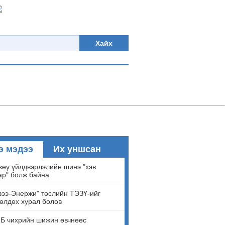
Хайх
э мэдээ
Их уншсан
өү үйлдвэрлэлийн шинэ "хэв
ар" болж байна
ээ-Энержи" төслийн ТЭЗҮ-ийг
өлдөх хурал болов
Б чихрийн шижин өвчнөөс