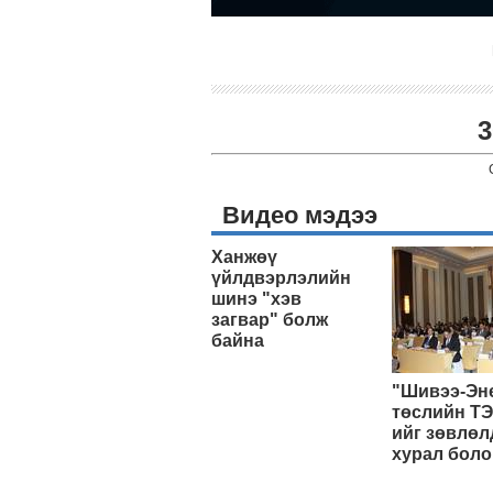
3
Видео мэдээ
Ханжөү
үйлдвэрлэлийн
шинэ "хэв
загвар" болж
байна
"Шивээ-Эн
төслийн ТЭ
ийг зөвлөл
хурал боло