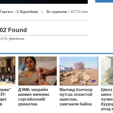
Гаргагч：
С.Бүрэнбаяр
|
Эх сурвалж：
CCTV.com
02 Found
CCTV_WebServer
ержи"
ДЭМБ чихрийн
Малчид бэлчээр
Шинэ 
ЗҮ-
шижин өвчнөөс
нутгаа зохистой
шинэ 
дөх
сэргийлэхийг
ашиглан,
хүчин
в
уриаллаа
хамгаалж байна
буурц
үнэд 