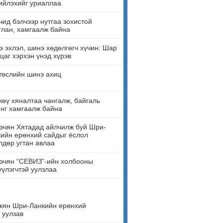
ийлэхийг уриаллаа
ид бэлчээр нутгаа зохистой
лан, хамгаалж байна
 эхлэл, шинэ хөдөлгөгч хүчин: Шар
цаг хэрхэн үнэд хүрэв
төслийн шинэ ахиц
өү хяналтаа чангалж, байгаль
нг хамгаалж байна
эчян Хятадад айлчилж буй Шри-
ийн ерөнхий сайдыг ёслол
лдөр угтан авлаа
эчян “СЕВИЗ”-ийн холбооны
үүлэгчтэй уулзлаа
жян Шри-Ланкийн ерөнхий
 уулзав