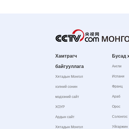
Хамтрагч
Бусад 
байгууллага
Англи
Испани
Хятадын Монгол
Франц
хэлний сонин
Араб
мэдээний сайт
Орос
ХОУР
Солонгос
Ардын сайт
Уйгаржин
Хятадын Монгол