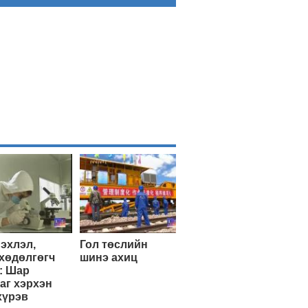
эхлэл,
Гол төслийн
хөдөлгөгч
шинэ ахиц
: Шар
аг хэрхэн
хүрэв