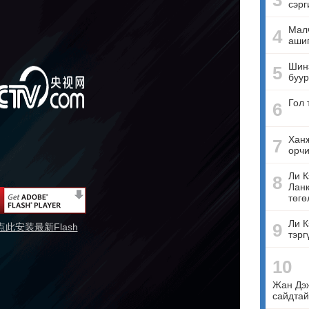
3
сэрг
Малч
4
ашиг
Шинэ
5
буур
Гол 
6
Ханж
7
орчи
Ли К
8
Ланк
төгө
Ли К
9
点此安装最新Flash
тэрг
10
Жан Дэ
сайдтай