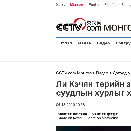
Хэл :
Монгол
|
English
Español
Franç
Эхлэл
Мэдээ
Видео
Нэвтрү
CCTV.com Монгол >
Видео
>
Дотоод м
Ли Кэчян төрийн 
суудлын хурлыг 
04-13-2016 10:38
Share on facebook
Share on google
Share on twitter
Share on sinaweibo