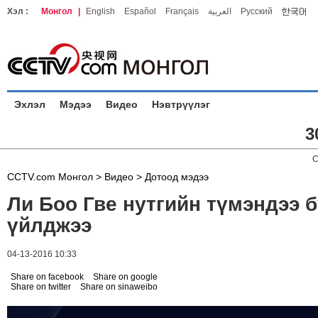
Хэл :
Монгол
|
English
Español
Français
العربية
Русский
Эхлэл
Мэдээ
Видео
Нэвтрүүлэг
3
C
CCTV.com Монгол >
Видео
>
Дотоод мэдээ
Ли Боо Гве нутгийн түмэндээ 
үйлджээ
04-13-2016 10:33
Share on facebook
Share on google
Share on twitter
Share on sinaweibo