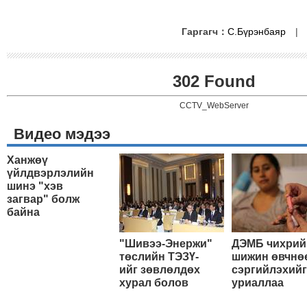
Гаргагч：
С.Бүрэнбаяр
302 Found
CCTV_WebServer
Видео мэдээ
Ханжөү
үйлдвэрлэлийн
шинэ "хэв
загвар" болж
байна
"Шивээ-Энержи"
ДЭМБ чихрий
төслийн ТЭЗҮ-
шижин өвчнө
ийг зөвлөлдөх
сэргийлэхийг
хурал болов
уриаллаа