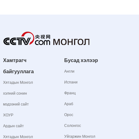
Хамтрагч
Бусад хэлээр
байгууллага
Англи
Испани
Хятадын Монгол
Франц
хэлний сонин
Араб
мэдээний сайт
Орос
ХОУР
Солонгос
Ардын сайт
Уйгаржин Монгол
Хятадын Монгол