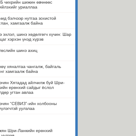
Б чихрийн шижин өвчнөөс
ийлэхийг уриаллаа
ид бэлчээр нутгаа зохистой
лан, хамгаалж байна
 эхлэл, шинэ хөдөлгөгч хүчин: Шар
цаг хэрхэн үнэд хүрэв
төслийн шинэ ахиц
өү хяналтаа чангалж, байгаль
нг хамгаалж байна
эчян Хятадад айлчилж буй Шри-
ийн ерөнхий сайдыг ёслол
лдөр угтан авлаа
эчян “СЕВИЗ”-ийн холбооны
үүлэгчтэй уулзлаа
жян Шри-Ланкийн ерөнхий
 уулзав