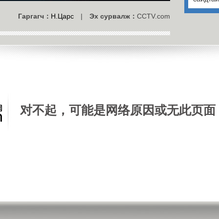
Гаргагч：
Н.Царс
|
Эх сурвалж：
CCTV.com
对不起，可能是网络原因或无此页面