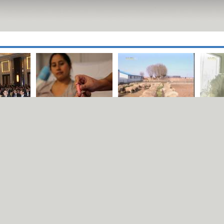
ержи"
ДЭМБ чихрийн
Малчид бэлчээр
Шинэ 
ЗҮ-
шижин өвчнөөс
нутгаа зохистой
шинэ 
дөх
сэргийлэхийг
ашиглан,
хүчин
в
уриаллаа
хамгаалж байна
буурц
үнэд 