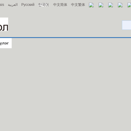
ais
العربية
Русский
中文简体
中文繁体
үлэг