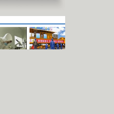
эхлэл,
Гол төслийн
хөдөлгөгч
шинэ ахиц
: Шар
аг хэрхэн
хүрэв
Эхэнд нь очих