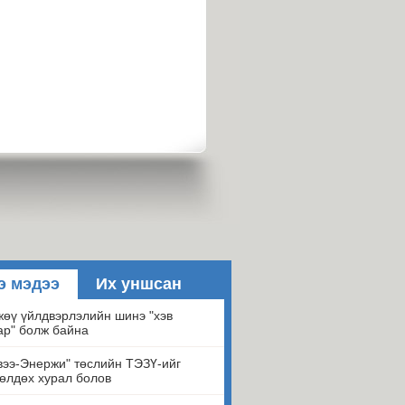
э мэдээ
Их уншсан
өү үйлдвэрлэлийн шинэ "хэв
ар" болж байна
ээ-Энержи" төслийн ТЭЗҮ-ийг
өлдөх хурал болов