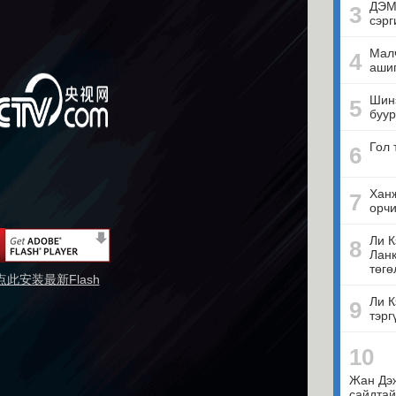
ДЭМ
3
сэрг
Малч
4
ашиг
Шинэ
5
буур
Гол 
6
Ханж
7
орчи
Ли К
8
Ланк
төгө
点此安装最新Flash
Ли К
9
тэрг
10
Жан Дэ
сайдтай