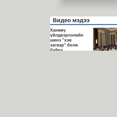
Видео мэдээ
Ханжөү
үйлдвэрлэлийн
шинэ "хэв
загвар" болж
байна
"Шивээ-Эн
төслийн ТЭ
ийг зөвлөл
хурал боло