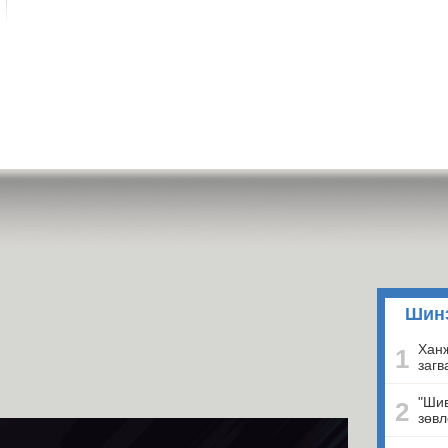
Шин
Ханж
1
загв
"Шив
2
зөвл