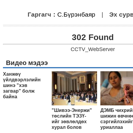
Гаргагч：
С.Бүрэнбаяр
|
Эх сур
302 Found
CCTV_WebServer
Видео мэдээ
Ханжөү
үйлдвэрлэлийн
шинэ "хэв
загвар" болж
байна
"Шивээ-Энержи"
ДЭМБ чихрий
төслийн ТЭЗҮ-
шижин өвчнө
ийг зөвлөлдөх
сэргийлэхийг
хурал болов
уриаллаа