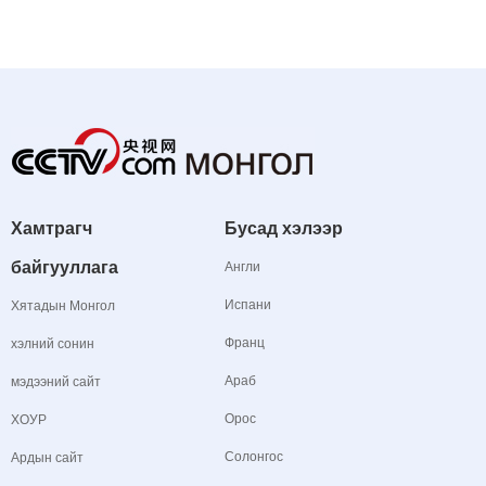
Хамтрагч
Бусад хэлээр
байгууллага
Англи
Испани
Хятадын Монгол
Франц
хэлний сонин
Араб
мэдээний сайт
Орос
ХОУР
Солонгос
Ардын сайт