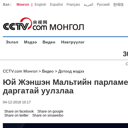
Хэл :
Монгол
|
English
Español
Français
العربية
Русский
Эхлэл
Мэдээ
Видео
Нэвтрүүлэг
3
C
CCTV.com Монгол >
Видео
>
Дотоод мэдээ
Юй Жэншэн Мальтийн парламе
даргатай уулзлаа
04-12-2016 10:17
Share on facebook
Share on google
Share on twitter
Share on sinaweibo