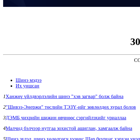
3
CC
Шинэ мэдээ
Их уншсан
1
Ханжөү үйлдвэрлэлийн шинэ "хэв загвар" болж байна
2
"Шивээ-Энержи" төслийн ТЭЗҮ-ийг зөвлөлдөх хурал болов
3
ДЭМБ чихрийн шижин өвчнөөс сэргийлэхийг уриаллаа
4
Малчид бэлчээр нутгаа зохистой ашиглан, хамгаалж байна
5
Шинэ эхлэл, шинэ хөдөлгөгч хүчин: Шар буурцаг хэрхэн үнэд