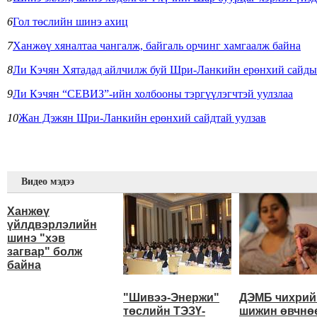
6
Гол төслийн шинэ ахиц
7
Ханжөү хяналтаа чангалж, байгаль орчинг хамгаалж байна
8
Ли Кэчян Хятадад айлчилж буй Шри-Ланкийн ерөнхий сайдыг 
9
Ли Кэчян “СЕВИЗ”-ийн холбооны тэргүүлэгчтэй уулзлаа
10
Жан Дэжян Шри-Ланкийн ерөнхий сайдтай уулзав
Видео мэдээ
Ханжөү
үйлдвэрлэлийн
шинэ "хэв
загвар" болж
байна
"Шивээ-Энержи"
ДЭМБ чихрий
төслийн ТЭЗҮ-
шижин өвчнө