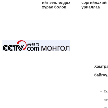
ийг зөвлөлдөх
сэргийлэхийг
хурал болов
уриаллаа
Хамтра
байгуу
Хя
хэ