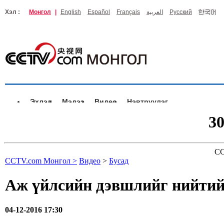
Хэл :
Монгол
|
English
Español
Français
العربية
Русский
Эхлэл
Мэдээ
Видео
Нэвтрүүлэг
3
CC
CCTV.com Монгол >
Видео
>
Бусад
Аж үйлсийн дэвшлийг нийтийн
04-12-2016 17:30