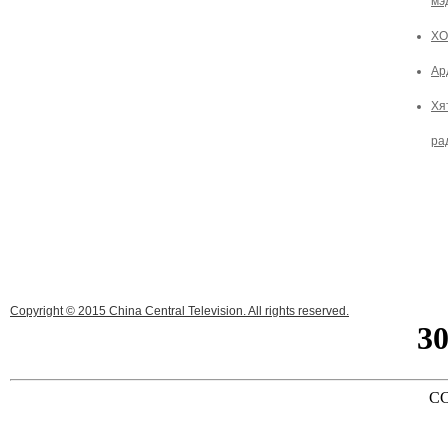
мэ
ХО
Ар
Хя
ра
Copyright © 2015 China Central Television. All rights reserved.
3
CC