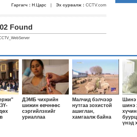
Гаргагч：
Н.Царс
|
Эх сурвалж：
CCTV.com
02 Found
CCTV_WebServer
ержи"
ДЭМБ чихрийн
Малчид бэлчээр
Шинэ 
ЗҮ-
шижин өвчнөөс
нутгаа зохистой
шинэ 
дөх
сэргийлэхийг
ашиглан,
хүчин
в
уриаллаа
хамгаалж байна
буурц
үнэд 