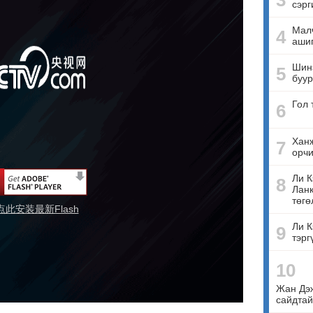
3
сэрг
Малч
4
ашиг
Шинэ
5
буур
Гол 
6
Ханж
7
орчи
Ли К
8
Ланк
төгө
点此安装最新Flash
Ли К
9
тэрг
10
Жан Дэ
сайдтай