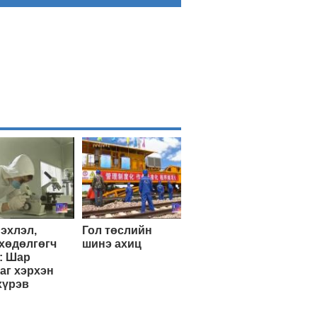
эхлэл,
Гол төслийн
хөдөлгөгч
шинэ ахиц
: Шар
аг хэрхэн
хүрэв
Эхэнд нь очих