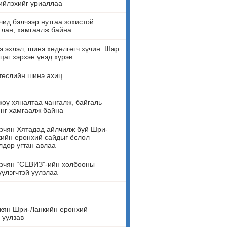
ийлэхийг уриаллаа
ид бэлчээр нутгаа зохистой
лан, хамгаалж байна
 эхлэл, шинэ хөдөлгөгч хүчин: Шар
цаг хэрхэн үнэд хүрэв
төслийн шинэ ахиц
өү хяналтаа чангалж, байгаль
нг хамгаалж байна
эчян Хятадад айлчилж буй Шри-
ийн ерөнхий сайдыг ёслол
лдөр угтан авлаа
эчян “СЕВИЗ”-ийн холбооны
үүлэгчтэй уулзлаа
жян Шри-Ланкийн ерөнхий
 уулзав