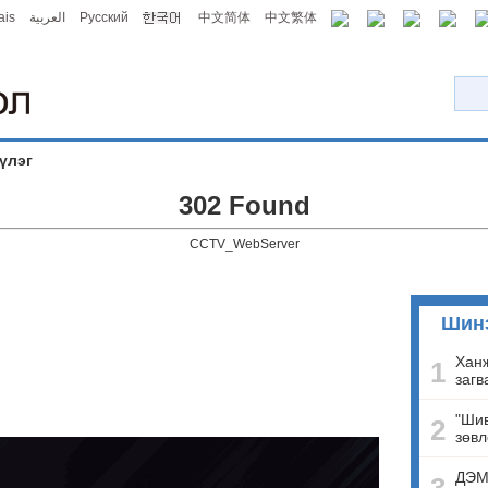
ais
العربية
Русский
中文简体
中文繁体
үлэг
302 Found
CCTV_WebServer
Шин
Ханж
1
загв
"Шив
2
зөвл
ДЭМ