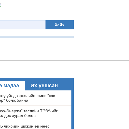
Хайх
э мэдээ
Их уншсан
өү үйлдвэрлэлийн шинэ "хэв
ар" болж байна
ээ-Энержи" төслийн ТЭЗҮ-ийг
өлдөх хурал болов
Б чихрийн шижин өвчнөөс