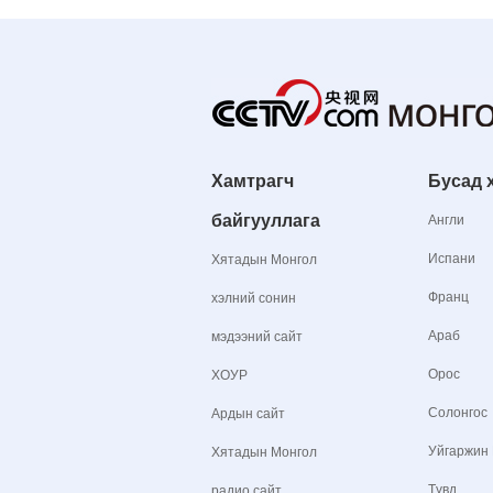
Хамтрагч
Бусад 
байгууллага
Англи
Испани
Хятадын Монгол
Франц
хэлний сонин
Араб
мэдээний сайт
Орос
ХОУР
Солонгос
Ардын сайт
Уйгаржин
Хятадын Монгол
Түвд
радио сайт