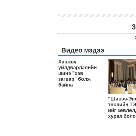
3
Видео мэдээ
Ханжөү
үйлдвэрлэлийн
шинэ "хэв
загвар" болж
байна
"Шивээ-Эн
төслийн ТЭ
ийг зөвлөл
хурал боло