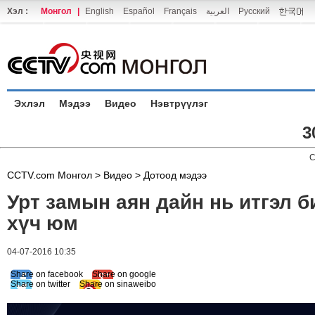
Хэл :
Монгол
|
English
Español
Français
العربية
Русский
Эхлэл
Мэдээ
Видео
Нэвтрүүлэг
3
C
CCTV.com Монгол >
Видео
>
Дотоод мэдээ
Урт замын аян дайн нь итгэл 
хүч юм
04-07-2016 10:35
Share on facebook
Share on google
Share on twitter
Share on sinaweibo