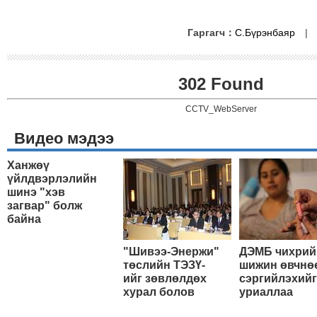
Гаргагч：
С.Бүрэнбаяр
302 Found
CCTV_WebServer
Видео мэдээ
Ханжөү
үйлдвэрлэлийн
шинэ "хэв
загвар" болж
байна
"Шивээ-Энержи"
ДЭМБ чихрий
төслийн ТЭЗҮ-
шижин өвчнө
ийг зөвлөлдөх
сэргийлэхийг
хурал болов
уриаллаа