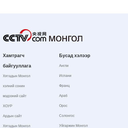
Хамтрагч
Бусад хэлээр
байгууллага
Англи
Испани
Хятадын Монгол
Франц
хэлний сонин
Араб
мэдээний сайт
Орос
ХОУР
Солонгос
Ардын сайт
Уйгаржин Монгол
Хятадын Монгол