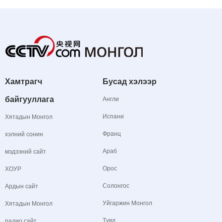
Хамтрагч
Бусад хэлээр
байгууллага
Англи
Испани
Хятадын Монгол
Франц
хэлний сонин
Араб
мэдээний сайт
Орос
ХОУР
Солонгос
Ардын сайт
Уйгаржин Монгол
Хятадын Монгол
Түвд
радио сайт