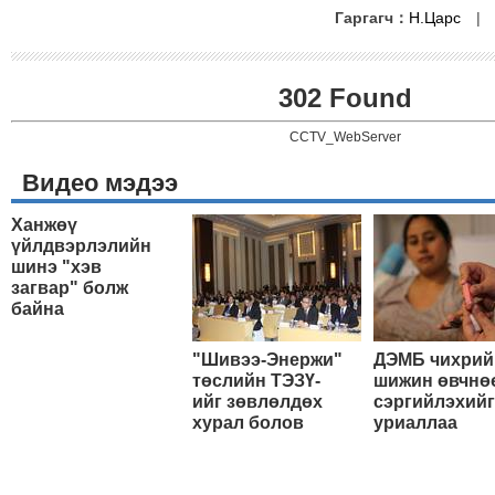
Гаргагч：
Н.Царс
302 Found
CCTV_WebServer
Видео мэдээ
Ханжөү
үйлдвэрлэлийн
шинэ "хэв
загвар" болж
байна
"Шивээ-Энержи"
ДЭМБ чихрий
төслийн ТЭЗҮ-
шижин өвчнө
ийг зөвлөлдөх
сэргийлэхийг
хурал болов
уриаллаа