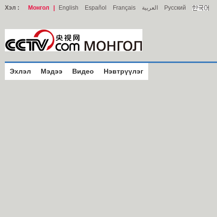
Хэл :
Монгол
|
English
Español
Français
العربية
Русский
Эхлэл
Мэдээ
Видео
Нэвтрүүлэг