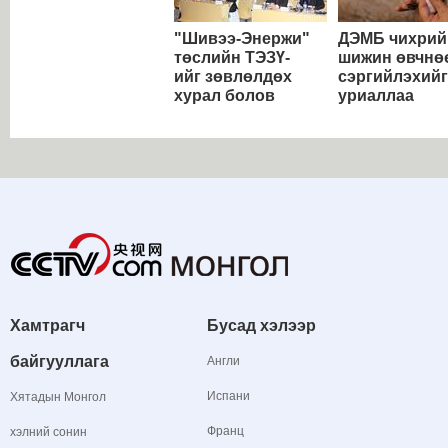
"Шивээ-Энержи"
ДЭМБ чихрий
төслийн ТЭЗҮ-
шижин өвчнө
ийг зөвлөлдөх
сэргийлэхийг
хурал болов
уриаллаа
Хамтрагч
Бусад хэлээр
байгууллага
Англи
Испани
Хятадын Монгол
Франц
хэлний сонин