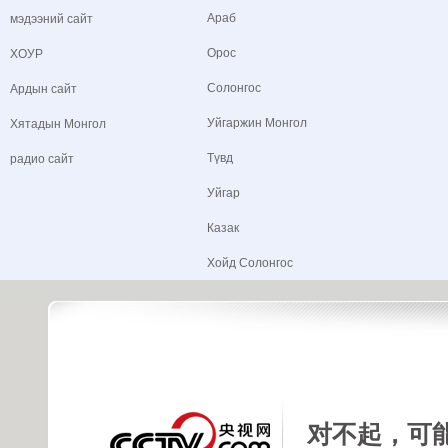
Араб
мэдээний сайт
Орос
ХОУР
Солонгос
Ардын сайт
Уйгаржин Монгол
Хятадын Монгол
Түвд
радио сайт
Уйгар
Казак
Хойд Солонгос
Copyright © 2015 China Central Television. All rights reserved.
对不起，可