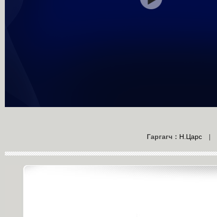
Гаргагч：
Н.Царс