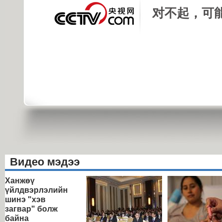
对不起，可
Видео мэдээ
Ханжөү
үйлдвэрлэлийн
шинэ "хэв
загвар" болж
байна