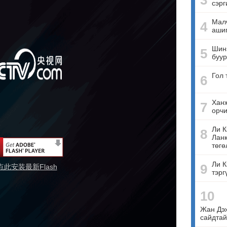
3
сэрг
Малч
4
ашиг
Шинэ
5
буур
Гол 
6
Ханж
7
орчи
Ли К
8
Ланк
төгө
Ли К
9
点此安装最新Flash
тэрг
10
Жан Дэ
сайдтай