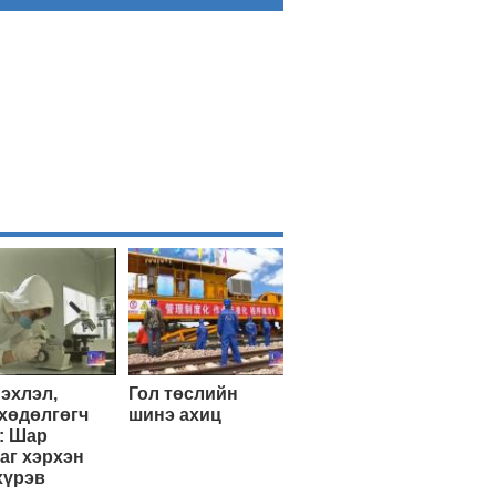
эхлэл,
Гол төслийн
хөдөлгөгч
шинэ ахиц
: Шар
аг хэрхэн
хүрэв