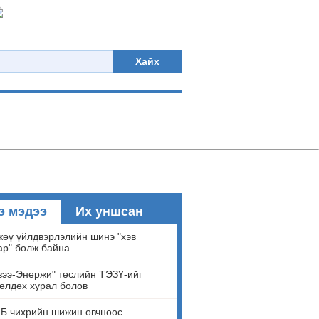
Хайх
э мэдээ
Их уншсан
өү үйлдвэрлэлийн шинэ "хэв
ар" болж байна
ээ-Энержи" төслийн ТЭЗҮ-ийг
өлдөх хурал болов
Б чихрийн шижин өвчнөөс