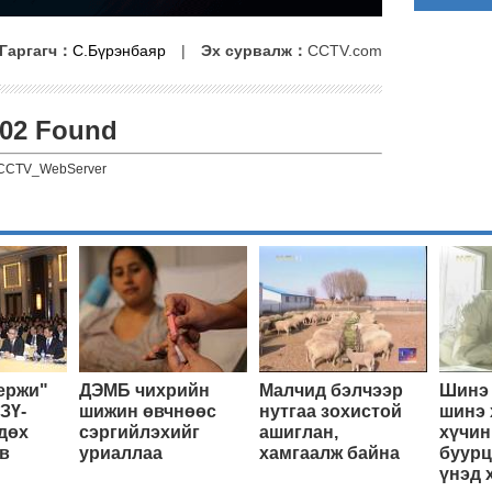
Гаргагч：
С.Бүрэнбаяр
|
Эх сурвалж：
CCTV.com
02 Found
CCTV_WebServer
ержи"
ДЭМБ чихрийн
Малчид бэлчээр
Шинэ 
ЗҮ-
шижин өвчнөөс
нутгаа зохистой
шинэ 
дөх
сэргийлэхийг
ашиглан,
хүчин
в
уриаллаа
хамгаалж байна
буурц
үнэд 