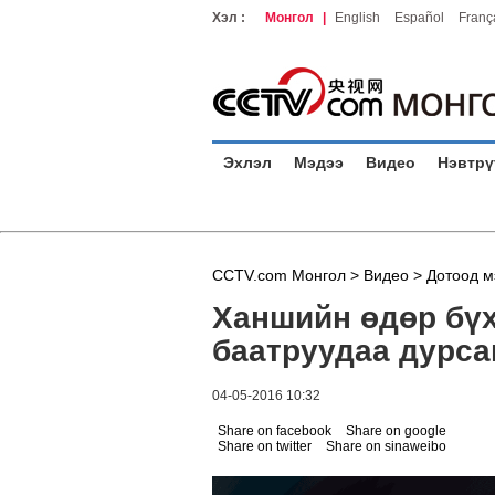
Хэл :
Монгол
|
English
Español
Franç
Эхлэл
Мэдээ
Видео
Нэвтрү
CCTV.com Монгол >
Видео
>
Дотоод м
Ханшийн өдөр бүх
баатруудаа дурса
04-05-2016 10:32
Share on facebook
Share on google
Share on twitter
Share on sinaweibo