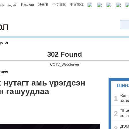
ais
العربية
Русский
中文简体
中文繁体
үлэг
302 Found
CCTV_WebServer
эдээ
 нутагт амь үрэгдсэн
Шин
н гашуудлаа
Ханж
1
загв
"Шив
2
зөвл
ДЭМ