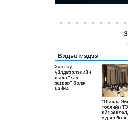
3
Видео мэдээ
Ханжөү
үйлдвэрлэлийн
шинэ "хэв
загвар" болж
байна
"Шивээ-Эн
төслийн ТЭ
ийг зөвлөл
хурал боло