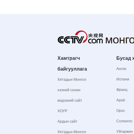
Хамтрагч
Бусад 
байгууллага
Англи
Испани
Хятадын Монгол
Франц
хэлний сонин
Араб
мэдээний сайт
Орос
ХОУР
Солонгос
Ардын сайт
Уйгаржин
Хятадын Монгол