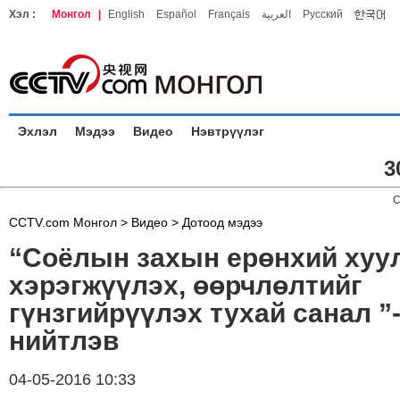
Хэл :
Монгол
|
English
Español
Français
العربية
Русский
Эхлэл
Мэдээ
Видео
Нэвтрүүлэг
3
C
CCTV.com Монгол >
Видео
>
Дотоод мэдээ
“Соёлын захын ерөнхий хуу
хэрэгжүүлэх, өөрчлөлтийг
гүнзгийрүүлэх тухай санал ”
нийтлэв
04-05-2016 10:33