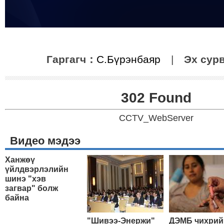
Гаргагч：
С.Бүрэнбаяр
|
Эх сур
302 Found
CCTV_WebServer
Видео мэдээ
Ханжөү
үйлдвэрлэлийн
шинэ "хэв
загвар" болж
байна
"Шивээ-Энержи"
ДЭМБ чихрий