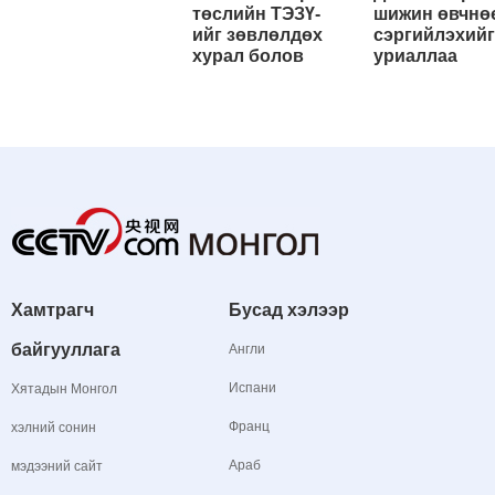
төслийн ТЭЗҮ-
шижин өвчнө
ийг зөвлөлдөх
сэргийлэхийг
хурал болов
уриаллаа
Хамтрагч
Бусад хэлээр
байгууллага
Англи
Испани
Хятадын Монгол
Франц
хэлний сонин
Араб
мэдээний сайт