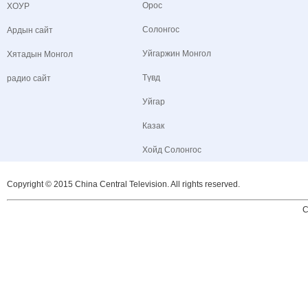
Орос
ХОУР
Солонгос
Ардын сайт
Уйгаржин Монгол
Хятадын Монгол
Түвд
радио сайт
Уйгар
Казак
Хойд Солонгос
Copyright © 2015 China Central Television. All rights reserved.
C