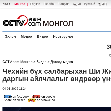
Хэл :
Монгол
|
English
Español
Français
العربية
Русский
Эхлэл
Мэдээ
Видео
Нэвтрүүлэг
3
C
CCTV.com Монгол >
Видео
>
Дотоод мэдээ
Чехийн бүх салбарыхан Ши Ж
даргын айлчлалыг өндрөөр үн
04-01-2016 11:24
Share on facebook
Share on google
Share on twitter
Share on sinaweibo