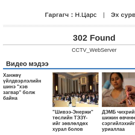
Гаргагч：
Н.Царс
|
Эх сур
302 Found
CCTV_WebServer
Видео мэдээ
Ханжөү
үйлдвэрлэлийн
шинэ "хэв
загвар" болж
байна
"Шивээ-Энержи"
ДЭМБ чихрий
төслийн ТЭЗҮ-
шижин өвчнө
ийг зөвлөлдөх
сэргийлэхийг
хурал болов
уриаллаа