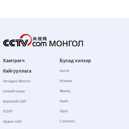
Хамтрагч
Бусад хэлээр
байгууллага
Англи
Испани
Хятадын Монгол
Франц
хэлний сонин
Араб
мэдээний сайт
Орос
ХОУР
Солонгос
Ардын сайт