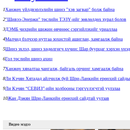
1
Ханжөү үйлдвэрлэлийн шинэ "хэв загвар" болж байна
2
"Шивээ-Энержи" төслийн ТЭЗҮ-ийг зөвлөлдөх хурал болов
3
ДЭМБ чихрийн шижин өвчнөөс сэргийлэхийг уриаллаа
4
Малчид бэлчээр нутгаа зохистой ашиглан, хамгаалж байна
5
Шинэ эхлэл, шинэ хөдөлгөгч хүчин: Шар буурцаг хэрхэн үнэд
6
Гол төслийн шинэ ахиц
7
Ханжөү хяналтаа чангалж, байгаль орчинг хамгаалж байна
8
Ли Кэчян Хятадад айлчилж буй Шри-Ланкийн ерөнхий сайдыг 
9
Ли Кэчян “СЕВИЗ”-ийн холбооны тэргүүлэгчтэй уулзлаа
10
Жан Дэжян Шри-Ланкийн ерөнхий сайдтай уулзав
Видео мэдээ