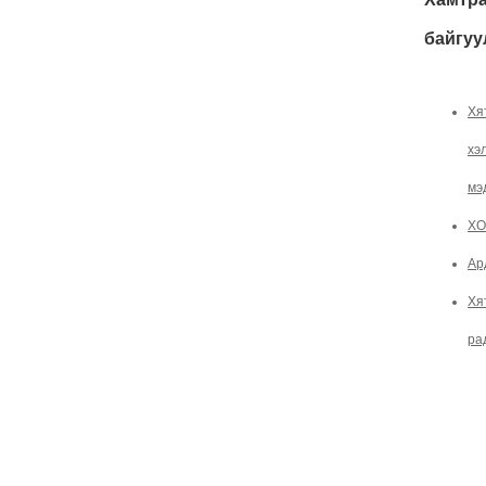
байгуу
Хя
хэ
мэ
ХО
Ар
Хя
ра