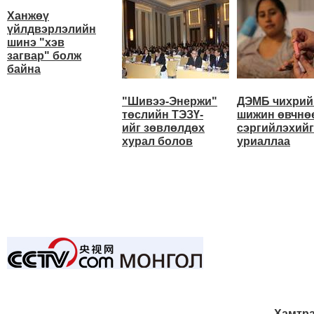
Ханжөү
үйлдвэрлэлийн
шинэ "хэв
загвар" болж
байна
"Шивээ-Энержи"
ДЭМБ чихрий
төслийн ТЭЗҮ-
шижин өвчнө
ийг зөвлөлдөх
сэргийлэхийг
хурал болов
уриаллаа
Хамтра