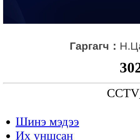
Гаргагч：
Н.Ц
30
CCTV_
Шинэ мэдээ
Их уншсан