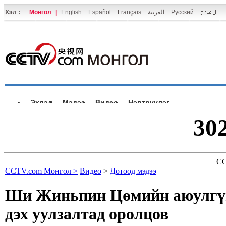
Хэл :
Монгол
|
English
Español
Français
العربية
Русский
Эхлэл
Мэдээ
Видео
Нэвтрүүлэг
30
CC
CCTV.com Монгол >
Видео
>
Дотоод мэдээ
Ши Жиньпин Цөмийн аюулгүйн
дэх уулзалтад оролцов