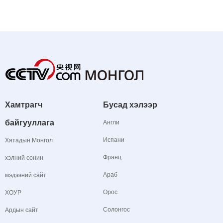
Хамтрагч
Бусад хэлээр
байгууллага
Англи
Испани
Хятадын Монгол
Франц
хэлний сонин
Араб
мэдээний сайт
Орос
ХОУР
Солонгос
Ардын сайт