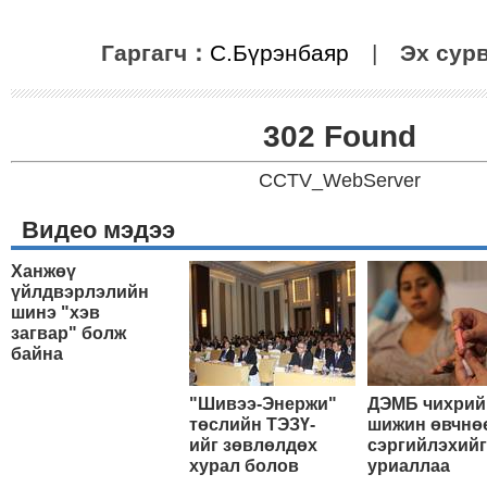
Гаргагч：
С.Бүрэнбаяр
|
Эх сур
302 Found
CCTV_WebServer
Видео мэдээ
Ханжөү
үйлдвэрлэлийн
шинэ "хэв
загвар" болж
байна
"Шивээ-Энержи"
ДЭМБ чихрий
төслийн ТЭЗҮ-
шижин өвчнө
ийг зөвлөлдөх
сэргийлэхийг
хурал болов
уриаллаа