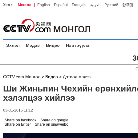
Хэл :
Монгол
|
English
Español
Français
العربية
Русский
Эхлэл
Мэдээ
Видео
Нэвтрүүлэг
3
C
CCTV.com Монгол >
Видео
>
Дотоод мэдээ
Ши Жиньпин Чехийн ерөнхийл
хэлэлцээ хийлээ
03-31-2016 11:12
Share on facebook
Share on google
Share on twitter
Share on sinaweibo