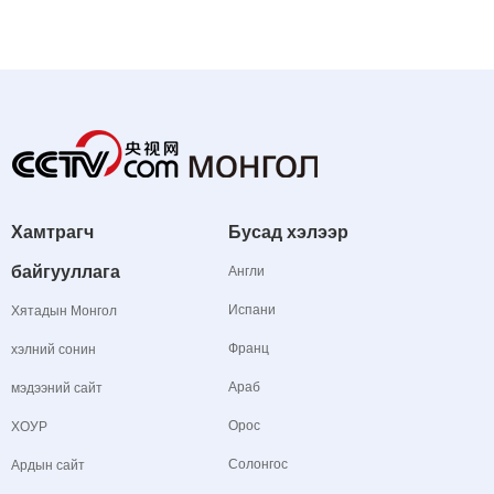
Хамтрагч
Бусад хэлээр
байгууллага
Англи
Испани
Хятадын Монгол
Франц
хэлний сонин
Араб
мэдээний сайт
Орос
ХОУР
Солонгос
Ардын сайт