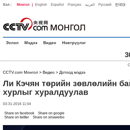
Хэл :
Монгол
|
English
Español
Français
العربية
Русский
Эхлэл
Мэдээ
Видео
Нэвтрүүлэг
3
C
CCTV.com Монгол >
Видео
>
Дотоод мэдээ
Ли Кэчян төрийн зөвлөлийн б
хурлыг хуралдуулав
03-31-2016 11:04
Share on facebook
Share on google
Share on twitter
Share on sinaweibo