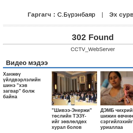
Гаргагч：
С.Бүрэнбаяр
|
Эх сур
302 Found
CCTV_WebServer
Видео мэдээ
Ханжөү
үйлдвэрлэлийн
шинэ "хэв
загвар" болж
байна
"Шивээ-Энержи"
ДЭМБ чихрий
төслийн ТЭЗҮ-
шижин өвчнө
ийг зөвлөлдөх
сэргийлэхийг
хурал болов
уриаллаа