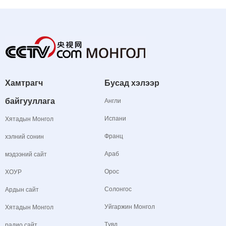
Хамтрагч
Бусад хэлээр
байгууллага
Англи
Испани
Хятадын Монгол
Франц
хэлний сонин
Араб
мэдээний сайт
Орос
ХОУР
Солонгос
Ардын сайт
Уйгаржин Монгол
Хятадын Монгол
Түвд
радио сайт