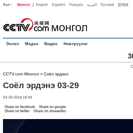
Хэл :
Монгол
|
English
Español
Français
العربية
Русский
Эхлэл
Мэдээ
Видео
Нэвтрүүлэг
3
C
CCTV.com Монгол >
Соёл эрдэнэ
Соёл эрдэнэ 03-29
03-30-2016 16:49
Share on facebook
Share on google
Share on twitter
Share on sinaweibo