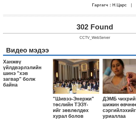
Гаргагч：
Н.Царс
302 Found
CCTV_WebServer
Видео мэдээ
Ханжөү
үйлдвэрлэлийн
шинэ "хэв
загвар" болж
байна
"Шивээ-Энержи"
ДЭМБ чихрий
төслийн ТЭЗҮ-
шижин өвчнө
ийг зөвлөлдөх
сэргийлэхийг
хурал болов
уриаллаа