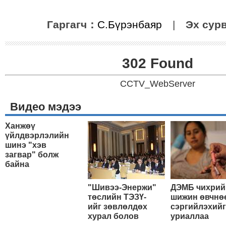
Гаргагч：
С.Бүрэнбаяр
|
Эх сур
302 Found
CCTV_WebServer
Видео мэдээ
Ханжөү
үйлдвэрлэлийн
шинэ "хэв
загвар" болж
байна
"Шивээ-Энержи"
ДЭМБ чихрий
төслийн ТЭЗҮ-
шижин өвчнө
ийг зөвлөлдөх
сэргийлэхийг
хурал болов
уриаллаа