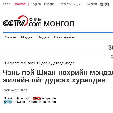
Хэл :
Монгол
|
English
Español
Français
العربية
Русский
Эхлэл
Мэдээ
Видео
Нэвтрүүлэг
3
C
CCTV.com Монгол >
Видео
>
Дотоод мэдээ
Чэнь пэй Шиан нөхрийн мэндэ
жилийн ойг дурсах хуралдав
03-30-2016 10:43
Share on facebook
Share on google
Share on twitter
Share on sinaweibo