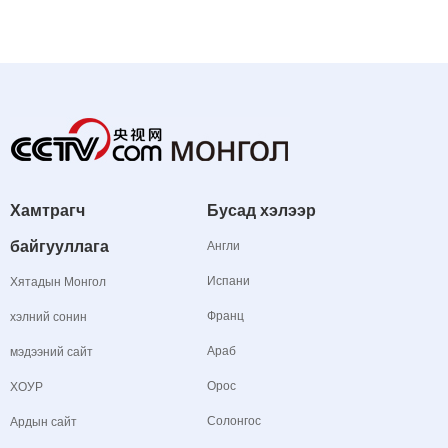
Хамтрагч
Бусад хэлээр
байгууллага
Англи
Испани
Хятадын Монгол
Франц
хэлний сонин
Араб
мэдээний сайт
Орос
ХОУР
Солонгос
Ардын сайт