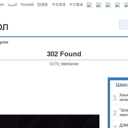
ais
العربية
Русский
中文简体
中文繁体
үлэг
302 Found
CCTV_WebServer
Шин
Ханж
1
загв
"Шив
2
зөвл
ДЭМ