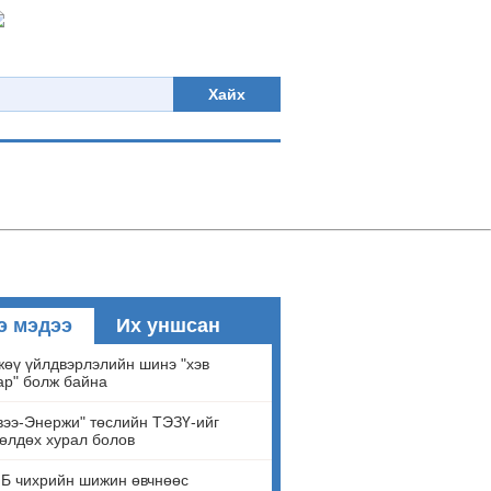
Хайх
э мэдээ
Их уншсан
өү үйлдвэрлэлийн шинэ "хэв
ар" болж байна
ээ-Энержи" төслийн ТЭЗҮ-ийг
өлдөх хурал болов
Б чихрийн шижин өвчнөөс