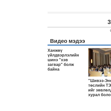
3
Видео мэдээ
Ханжөү
үйлдвэрлэлийн
шинэ "хэв
загвар" болж
байна
"Шивээ-Эн
төслийн ТЭ
ийг зөвлөл
хурал боло