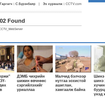
Гаргагч：
С.Бүрэнбаяр
|
Эх сурвалж：
CCTV.com
02 Found
CCTV_WebServer
ержи"
ДЭМБ чихрийн
Малчид бэлчээр
Шинэ 
ЗҮ-
шижин өвчнөөс
нутгаа зохистой
шинэ 
дөх
сэргийлэхийг
ашиглан,
хүчин
в
уриаллаа
хамгаалж байна
буурц
үнэд 