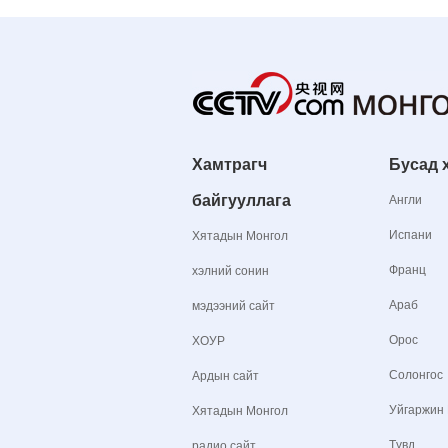
Хамтрагч
Бусад 
байгууллага
Англи
Испани
Хятадын Монгол
Франц
хэлний сонин
Араб
мэдээний сайт
Орос
ХОУР
Солонгос
Ардын сайт
Уйгаржин
Хятадын Монгол
Түвд
радио сайт