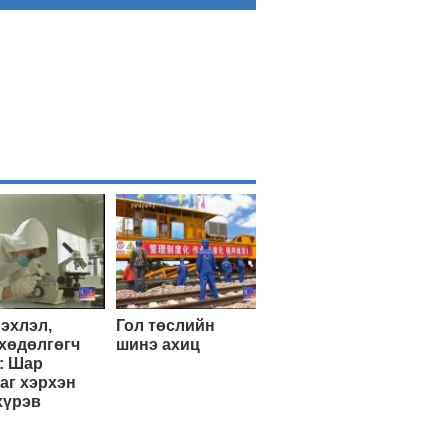
эхлэл,
Гол төслийн
хөдөлгөгч
шинэ ахиц
: Шар
аг хэрхэн
хүрэв
Эхэнд нь очих