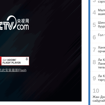
3
сэрг
Малч
4
ашиг
Шинэ
5
буур
Гол 
6
Ханж
7
орчи
Ли К
8
Ланк
төгө
点此安装最新Flash
Ли К
9
тэрг
10
Жан Дэ
сайдтай