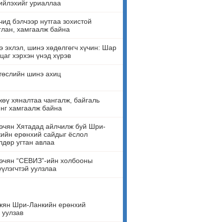
ийлэхийг уриаллаа
ид бэлчээр нутгаа зохистой
лан, хамгаалж байна
 эхлэл, шинэ хөдөлгөгч хүчин: Шар
цаг хэрхэн үнэд хүрэв
төслийн шинэ ахиц
өү хяналтаа чангалж, байгаль
нг хамгаалж байна
эчян Хятадад айлчилж буй Шри-
ийн ерөнхий сайдыг ёслол
лдөр угтан авлаа
эчян “СЕВИЗ”-ийн холбооны
үүлэгчтэй уулзлаа
жян Шри-Ланкийн ерөнхий
 уулзав