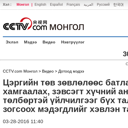
Хэл :
Монгол
|
English
Español
Français
العربية
Русский
Эхлэл
Мэдээ
Видео
Нэвтрүүлэг
3
C
CCTV.com Монгол >
Видео
>
Дотоод мэдээ
Цэргийн төв зөвлөлөөс батл
хамгаалах, зэвсэгт хүчний а
төлбөртэй үйлчилгээг бүх т
зогсоох мэдэгдлийг хэвлэн 
03-28-2016 11:40