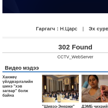
Гаргагч：
Н.Царс
|
Эх сур
302 Found
CCTV_WebServer
Видео мэдээ
Ханжөү
үйлдвэрлэлийн
шинэ "хэв
загвар" болж
байна
"Шивээ-Энержи"
ДЭМБ чихрий