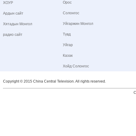
Орос
ХОУР
Солонгос
Ардын сайт
Уйгаржин Монгол
Хятадын Монгол
Түвд
радио сайт
Уйгар
Казак
Хойд Солонгос
Copyright © 2015 China Central Television. All rights reserved.
C