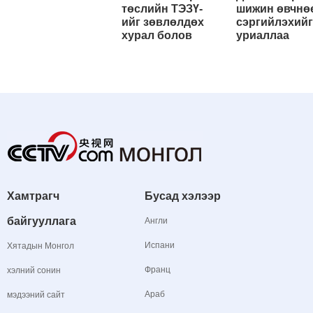
төслийн ТЭЗҮ-
шижин өвчнө
ийг зөвлөлдөх
сэргийлэхийг
хурал болов
уриаллаа
Хамтрагч
Бусад хэлээр
байгууллага
Англи
Испани
Хятадын Монгол
Франц
хэлний сонин
Араб
мэдээний сайт