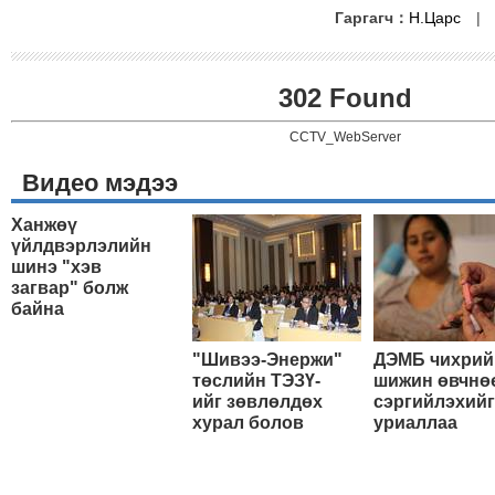
Гаргагч：
Н.Царс
302 Found
CCTV_WebServer
Видео мэдээ
Ханжөү
үйлдвэрлэлийн
шинэ "хэв
загвар" болж
байна
"Шивээ-Энержи"
ДЭМБ чихрий
төслийн ТЭЗҮ-
шижин өвчнө
ийг зөвлөлдөх
сэргийлэхийг
хурал болов
уриаллаа