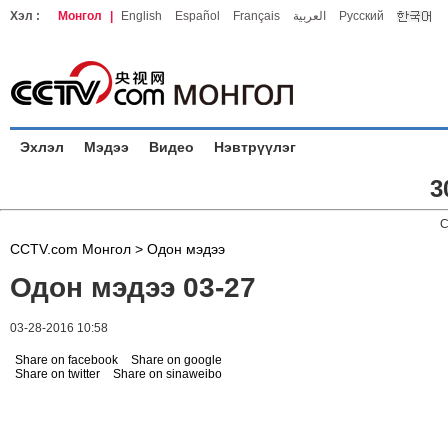
Хэл :
Монгол
|
English
Español
Français
العربية
Русский
Эхлэл
Мэдээ
Видео
Нэвтрүүлэг
3
C
CCTV.com Монгол >
Одон мэдээ
Одон мэдээ 03-27
03-28-2016 10:58
Share on facebook
Share on google
Share on twitter
Share on sinaweibo