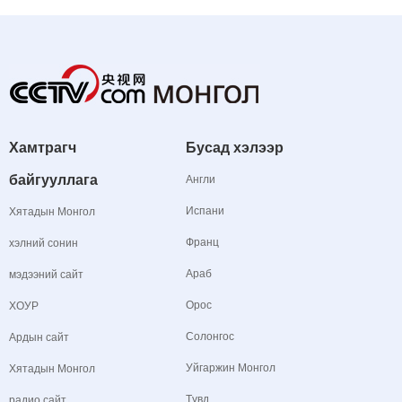
Хамтрагч
Бусад хэлээр
байгууллага
Англи
Испани
Хятадын Монгол
Франц
хэлний сонин
Араб
мэдээний сайт
Орос
ХОУР
Солонгос
Ардын сайт
Уйгаржин Монгол
Хятадын Монгол
Түвд
радио сайт